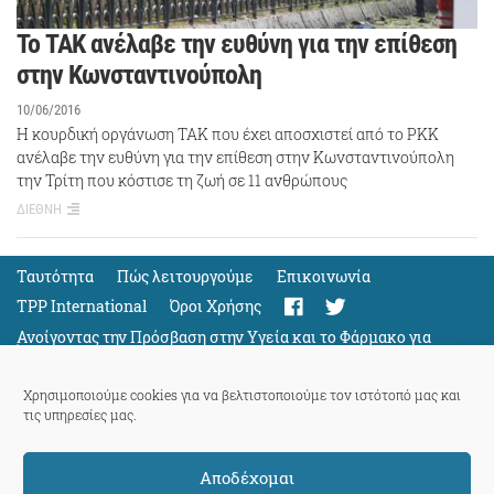
Το ΤΑΚ ανέλαβε την ευθύνη για την επίθεση
στην Κωνσταντινούπολη
10/06/2016
Η κουρδική οργάνωση ΤΑΚ που έχει αποσχιστεί από το ΡΚΚ
ανέλαβε την ευθύνη για την επίθεση στην Κωνσταντινούπολη
την Τρίτη που κόστισε τη ζωή σε 11 ανθρώπους
ΔΙΕΘΝΗ
Ταυτότητα
Πώς λειτουργούμε
Eπικοινωνία
TPP International
Όροι Χρήσης
Ανοίγοντας την Πρόσβαση στην Υγεία και το Φάρμακο για
Όλους
Support
Χρησιμοποιούμε cookies για να βελτιστοποιούμε τον ιστότοπό μας και
τις υπηρεσίες μας.
Αποδέχομαι
ThePressProject