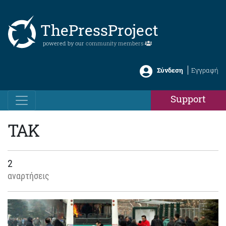
ThePressProject
powered by our
community members
Σύνδεση
Εγγραφή
Support
ΤΑΚ
2
αναρτήσεις