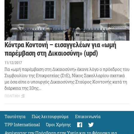
Κόντρα Κοντονή – εισαγγελέων για «ωμή
παρέμβαση στη Δικαιοσύνη» (upd)
11/12/2017
Για «ωμή παρέμβαση στη Δικαιοσύνη» έκανε λόγο ο πρόεδρος του
Συμβουλίου της Επικρατείας (ΣτΕ), Νίκος Σακελλαρίου σχετικά
με όσα είπε ο υπουργός Δικαιοσύνης Σταύρος Κοντονής κατά τη
διάρκεια της 33ης…
ΠΟΛΙΤΙΚΗ
Ταυτότητα
Πώς λειτουργούμε
Eπικοινωνία
TPP International
Όροι Χρήσης
Ανοίγοντας την Πρόσβαση στην Υγεία και το Φάρμακο για