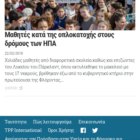
Μαθητές κατά της οπλοκατοχής στους
δρόμους των ΗΠΑ
22/02/2018
Χιλιάδες μαθητές από διαφορετικά σχολεία καθώς και επιζώντες
του Λυκείου του Πάρκλαντ, όπου εκτυλίχθηκε το μακελειό με
τους 17 νεκρούς, βρέθηκαν έξω από το κυβερνητικό κτήριο στην
πρωτεύουσα της Φλόριντας,…
ΔΙΕΘΝΗ
Ταυτότητα
Πώς λειτουργούμε
Eπικοινωνία
TPP International
Όροι Χρήσης
Ανοίγοντας την Πρόσβαση στην Υγεία και το Φάρμακο για