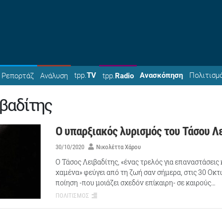
tpp.
TV
Ανασκόπηση
Πολιτισμ
Ρεπορτάζ
Ανάλυση
tpp.
Radio
βαδίτης
Ο υπαρξιακός λυρισμός του Τάσου Λ
30/10/2020
Νικολέττα Χάρου
Ο Τάσος Λειβαδίτης, «ένας τρελός για επαναστάσεις
χαμένα» φεύγει από τη ζωή σαν σήμερα, στις 30 Οκτ
ποίηση -που μοιάζει σχεδόν επίκαιρη- σε καιρούς…
ΠΟΛΙΤΙΣΜΟΣ