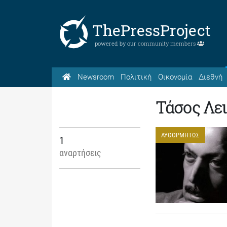
ThePressProject
powered by our
community members
Newsroom
Πολιτική
Οικονομία
Διεθνή
Τάσος Λει
ΑΥΘΟΡΜΗΤΩΣ
1
αναρτήσεις