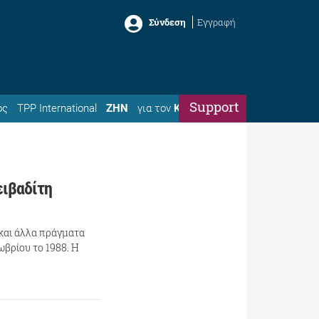
Σύνδεση
Εγγραφή
Support
ός
TPP International
ΖΗΝ
για τον
Κώστα
ειβαδίτη
 και άλλα πράγματα
ωβρίου το 1988. Η