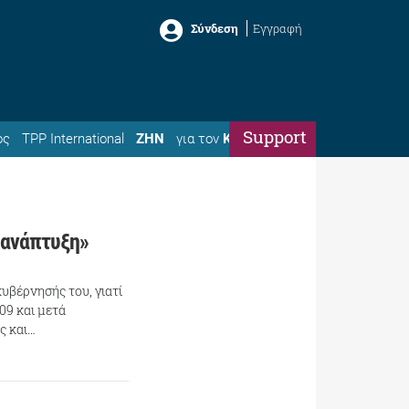
Σύνδεση
Εγγραφή
Support
ός
TPP International
ΖΗΝ
για τον
Κώστα
 ανάπτυξη»
υβέρνησής του, γιατί
09 και μετά
ς και…