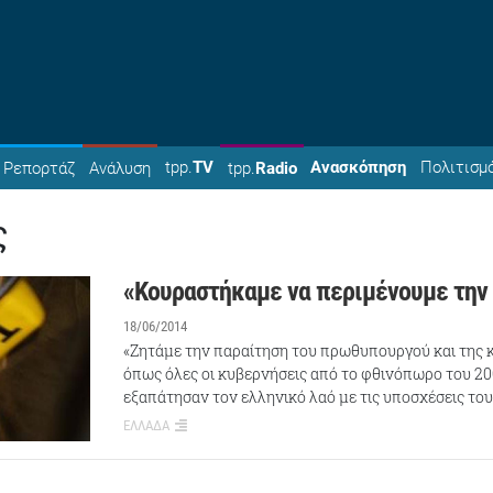
tpp.
TV
Ανασκόπηση
Πολιτισμ
Ρεπορτάζ
Ανάλυση
tpp.
Radio
ς
«Κουραστήκαμε να περιμένουμε την
18/06/2014
«Ζητάμε την παραίτηση του πρωθυπουργού και της κ
όπως όλες οι κυβερνήσεις από το φθινόπωρο του 20
εξαπάτησαν τον ελληνικό λαό με τις υποσχέσεις του
ΕΛΛΑΔΑ