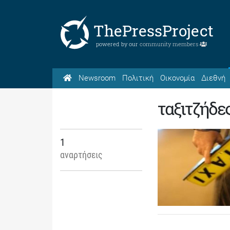
ThePressProject
powered by our
community members
Newsroom
Πολιτική
Οικονομία
Διεθνή
ταξιτζήδε
1
αναρτήσεις