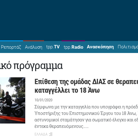
tpp.
TV
Ανασκόπηση
Πολιτισμ
Ρεπορτάζ
Ανάλυση
tpp.
Radio
ικό πρόγραμμα
Επίθεση της ομάδας ΔΙΑΣ σε θεραπ
καταγγέλλει το 18 Άνω
10/01/2020
Σύμφωνα με την καταγγελία που υπογράφει η πρόε
Υποστήριξης του Επιστημονικού Έργου του 18 Άνω, 
αστυνομικοί σταμάτησαν για σωματικό έλεγχο και 
έντεκα θεραπευόμενους……
ΕΛΛΑΔΑ