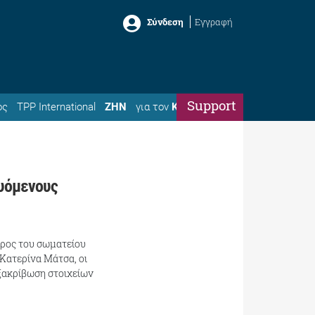
Σύνδεση
Εγγραφή
Support
ός
TPP International
ΖΗΝ
για τον
Κώστα
ευόμενους
δρος του σωματείου
Κατερίνα Μάτσα, οι
εξακρίβωση στοιχείων