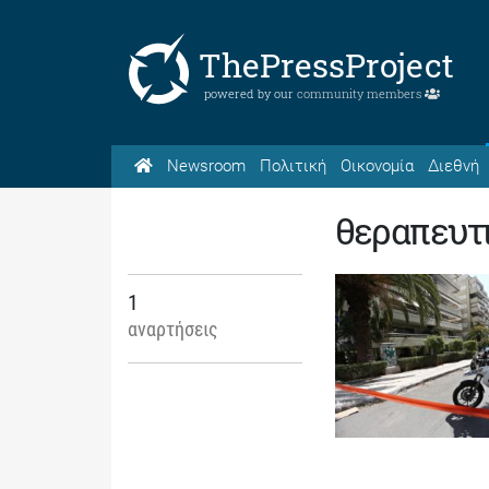
ThePressProject
powered by our
community members
Newsroom
Πολιτική
Οικονομία
Διεθνή
θεραπευτ
1
αναρτήσεις