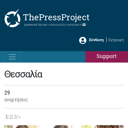
ThePressProject
powered by our
community members
Σύνδεση
Εγγραφή
Support
Θεσσαλία
29
αναρτήσεις
1
2
3
»