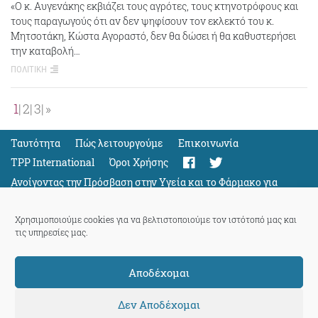
«Ο κ. Αυγενάκης εκβιάζει τους αγρότες, τους κτηνοτρόφους και
τους παραγωγούς ότι αν δεν ψηφίσουν τον εκλεκτό του κ.
Μητσοτάκη, Κώστα Αγοραστό, δεν θα δώσει ή θα καθυστερήσει
την καταβολή…
ΠΟΛΙΤΙΚΗ
1
2
3
»
Ταυτότητα
Πώς λειτουργούμε
Eπικοινωνία
TPP International
Όροι Χρήσης
Ανοίγοντας την Πρόσβαση στην Υγεία και το Φάρμακο για
Όλους
Support
Χρησιμοποιούμε cookies για να βελτιστοποιούμε τον ιστότοπό μας και
τις υπηρεσίες μας.
Αποδέχομαι
ThePressProject
powered by our
community members
Δεν Αποδέχομαι