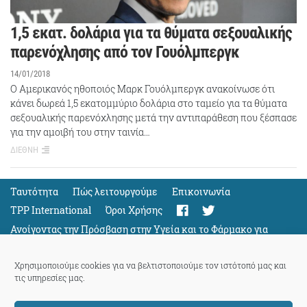
1,5 εκατ. δολάρια για τα θύματα σεξουαλικής
παρενόχλησης από τον Γουόλμπεργκ
14/01/2018
Ο Αμερικανός ηθοποιός Μαρκ Γουόλμπεργκ ανακοίνωσε ότι
κάνει δωρεά 1,5 εκατομμύριο δολάρια στο ταμείο για τα θύματα
σεξουαλικής παρενόχλησης μετά την αντιπαράθεση που ξέσπασε
για την αμοιβή του στην ταινία…
ΔΙΕΘΝΗ
Ταυτότητα
Πώς λειτουργούμε
Eπικοινωνία
TPP International
Όροι Χρήσης
Ανοίγοντας την Πρόσβαση στην Υγεία και το Φάρμακο για
Όλους
Support
Χρησιμοποιούμε cookies για να βελτιστοποιούμε τον ιστότοπό μας και
τις υπηρεσίες μας.