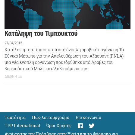
Κατάληψη του Τιμπουκτού
27/04/2012
Κατάληψη του Τιμπουκτού από ένοπλη αραβική οργάνωση Το
Εθνικό Μέτωπο για την Απελευθέρωση του Αζάουαντ (FNLA),
μια νέα ένοπλη οργάνωση που ιδρύθηκε από Άραβες του
βορειοδυτικού Μαλί, κατέλαβε σήμερα την…
ΔΙΕΘΝΗ
Ταυτότητα
Πώς λειτουργούμε
Eπικοινωνία
TPP International
Όροι Χρήσης
Ανοίγοντας την Πρόσβαση στην Υγεία και το Φάρμακο για