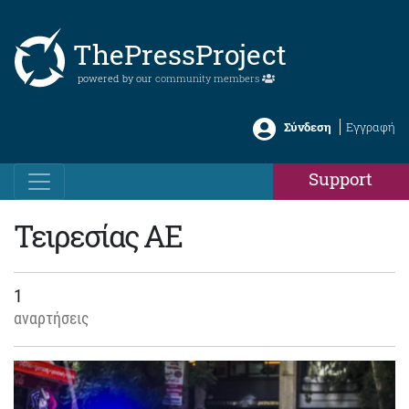
ThePressProject
powered by our
community members
Σύνδεση
Εγγραφή
Support
Τειρεσίας ΑΕ
1
αναρτήσεις