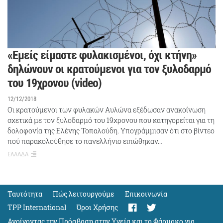
«Εμείς είμαστε φυλακισμένοι, όχι κτήνη»
δηλώνουν οι κρατούμενοι για τον ξυλοδαρμό
του 19χρονου (video)
12/12/2018
Οι κρατούμενοι των φυλακών Αυλώνα εξέδωσαν ανακοίνωση
σχετικά με τον ξυλοδαρμό του 19χρονου που κατηγορείται για τη
δολοφονία της Ελένης Τοπαλούδη. Υπογράμμισαν ότι στο βίντεο
πού παρακολούθησε το πανελλήνιο ειπώθηκαν…
ΕΛΛΑΔΑ
Ταυτότητα
Πώς λειτουργούμε
Eπικοινωνία
TPP International
Όροι Χρήσης
Ανοίγοντας την Πρόσβαση στην Υγεία και το Φάρμακο για