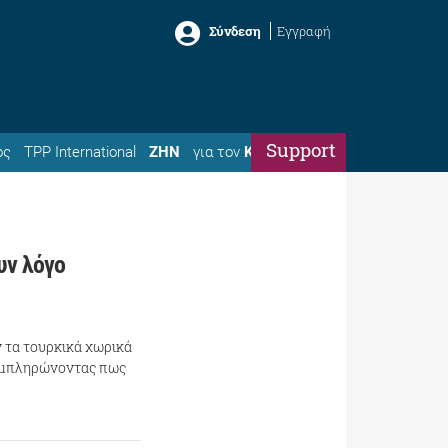
Σύνδεση
Εγγραφή
Support
ός
TPP International
ΖΗΝ
για τον
Κώστα
υν λόγο
ν τα τουρκικά χωρικά
συμπληρώνοντας πως