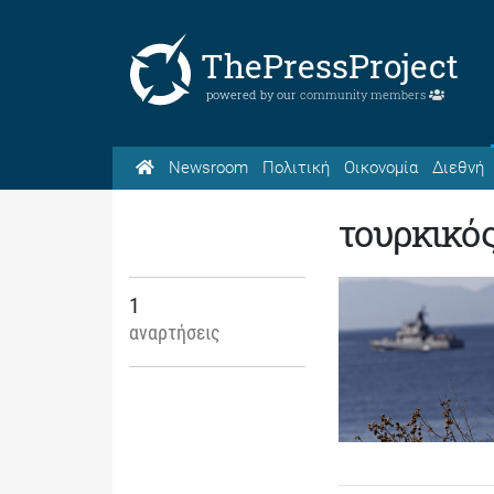
ThePressProject
powered by our
community members
Newsroom
Πολιτική
Οικονομία
Διεθνή
τουρκικό
1
αναρτήσεις