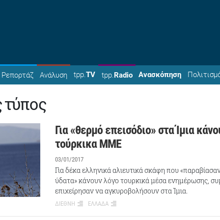
tpp.
TV
Ανασκόπηση
Πολιτισμ
Ρεπορτάζ
Ανάλυση
tpp.
Radio
ς τύπος
Για «θερμό επεισόδιο» στα Ίμια κάνο
τούρκικα ΜΜΕ
03/01/2017
Για δέκα ελληνικά αλιευτικά σκάφη που «παραβίασα
ύδατα» κάνουν λόγο τουρκικά μέσα ενημέρωσης, 
επιχείρησαν να αγκυροβολήσουν στα Ίμια.
ΔΙΕΘΝΗ
ΕΛΛΑΔΑ