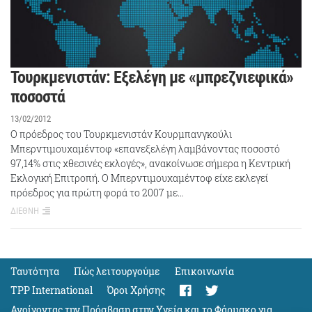
Τουρκμενιστάν: Εξελέγη με «μπρεζνιεφικά»
ποσοστά
13/02/2012
Ο πρόεδρος του Τουρκμενιστάν Κουρμπανγκούλι
Μπερντιμουχαμέντοφ «επανεξελέγη λαμβάνοντας ποσοστό
97,14% στις χθεσινές εκλογές», ανακοίνωσε σήμερα η Κεντρική
Εκλογική Επιτροπή. Ο Μπερντιμουχαμέντοφ είχε εκλεγεί
πρόεδρος για πρώτη φορά το 2007 με…
ΔΙΕΘΝΗ
Ταυτότητα
Πώς λειτουργούμε
Eπικοινωνία
TPP International
Όροι Χρήσης
Ανοίγοντας την Πρόσβαση στην Υγεία και το Φάρμακο για