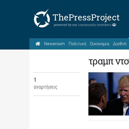
ThePressProject
powered by our
community members
Newsroom
Πολιτική
Οικονομία
Διεθνή
τραμπ ντο
1
αναρτήσεις