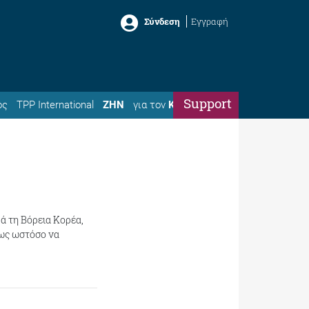
Σύνδεση
Εγγραφή
Support
ός
TPP International
ΖΗΝ
για τον
Κώστα
ά τη Βόρεια Κορέα,
ως ωστόσο να