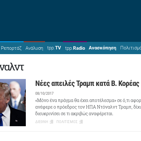
tpp.
TV
Ανασκόπηση
Πολιτισμ
Ρεπορτάζ
Ανάλυση
tpp.
Radio
ναλντ
Νέες απειλές Τραμπ κατά Β. Κορέας
08/10/2017
«Μόνο ένα πράγμα θα έχει αποτέλεσμα» σε ό,τι αφορ
ανέφερε ο πρόεδρος τον ΗΠΑ Ντόναλντ Τραμπ, δίχ
διευκρινίσει σε τι ακριβώς αναφέρεται.
ΔΙΕΘΝΗ
ΠΟΛΙΤΙΣΜΟΣ