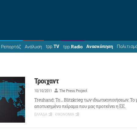
tpp.
TV
Ανασκόπηση
Πολιτισμ
Ρεπορτάζ
Ανάλυση
tpp.
Radio
Τροιχαντ
10/10/2011
The Press Project
Treuhand: To… Blitzkrieg των ιδιωτικοποιήσεων. To
αποτυχημένο πείραμα που μας προτείνει η ΕΕ.
ΕΛΛΑΔΑ
ΟΙΚΟΝΟΜΙΑ