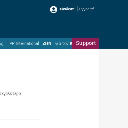
Σύνδεση
Εγγραφή
Support
ός
TPP International
ΖΗΝ
για τον
Κώστα
 μεγαλύτερο