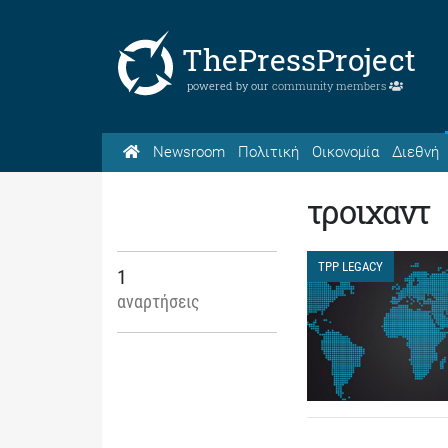
ThePressProject
powered by our
community members
Newsroom
Πολιτική
Οικονομία
Διεθνή
τροιχαντ
TPP LEGACY
1
αναρτήσεις