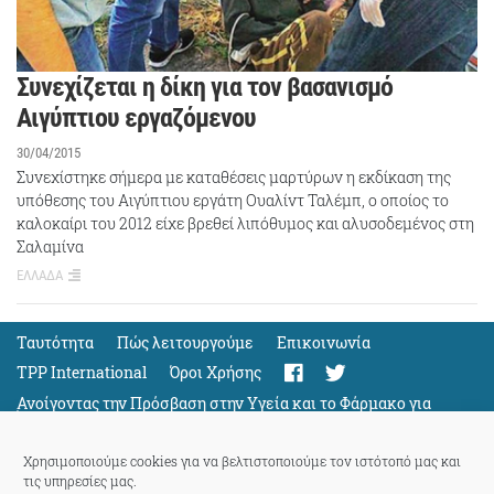
Συνεχίζεται η δίκη για τον βασανισμό
Αιγύπτιου εργαζόμενου
30/04/2015
Συνεχίστηκε σήμερα με καταθέσεις μαρτύρων η εκδίκαση της
υπόθεσης του Αιγύπτιου εργάτη Ουαλίντ Ταλέμπ, ο οποίος το
καλοκαίρι του 2012 είχε βρεθεί λιπόθυμος και αλυσοδεμένος στη
Σαλαμίνα
ΕΛΛΑΔΑ
Ταυτότητα
Πώς λειτουργούμε
Eπικοινωνία
TPP International
Όροι Χρήσης
Ανοίγοντας την Πρόσβαση στην Υγεία και το Φάρμακο για
Όλους
Support
Χρησιμοποιούμε cookies για να βελτιστοποιούμε τον ιστότοπό μας και
τις υπηρεσίες μας.