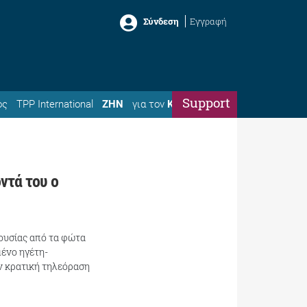
Σύνδεση
Εγγραφή
Support
ός
TPP International
ΖΗΝ
για τον
Κώστα
ντά του ο
ουσίας από τα φώτα
μένο ηγέτη-
ν κρατική τηλεόραση