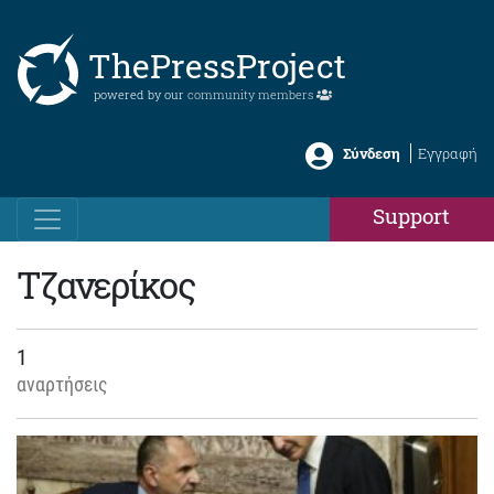
ThePressProject
powered by our
community members
Σύνδεση
Εγγραφή
Support
Τζανερίκος
1
αναρτήσεις