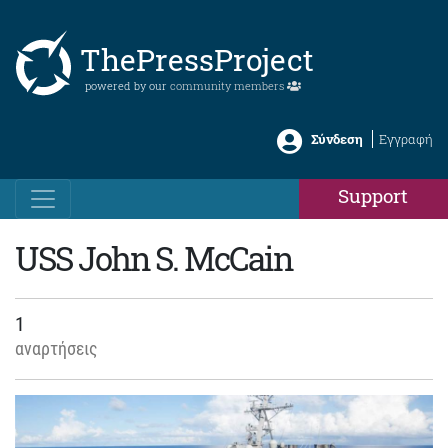
ThePressProject
powered by our
community members
Σύνδεση
Εγγραφή
Support
USS John S. McCain
1
αναρτήσεις