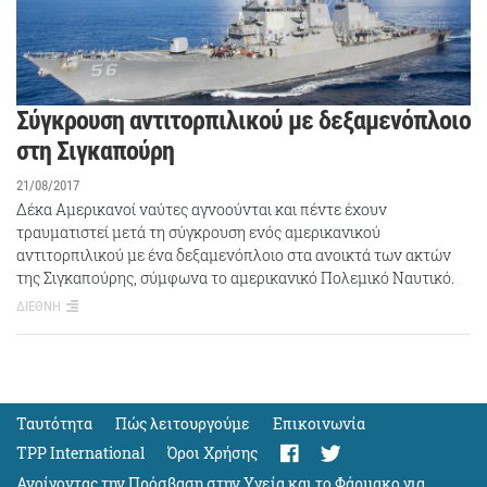
Σύγκρουση αντιτορπιλικού με δεξαμενόπλοιο
στη Σιγκαπούρη
21/08/2017
Δέκα Αμερικανοί ναύτες αγνοούνται και πέντε έχουν
τραυματιστεί μετά τη σύγκρουση ενός αμερικανικού
αντιτορπιλικού με ένα δεξαμενόπλοιο στα ανοικτά των ακτών
της Σιγκαπούρης, σύμφωνα το αμερικανικό Πολεμικό Ναυτικό.
ΔΙΕΘΝΗ
Ταυτότητα
Πώς λειτουργούμε
Eπικοινωνία
TPP International
Όροι Χρήσης
Ανοίγοντας την Πρόσβαση στην Υγεία και το Φάρμακο για