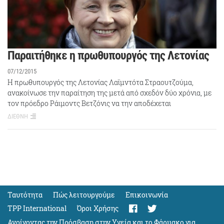
Παραιτήθηκε η πρωθυπουργός της Λετονίας
07/12/2015
Η πρωθυπουργός της Λετονίας Λαϊμντότα Στραουτζούμα,
ανακοίνωσε την παραίτηση της μετά από σχεδόν δύο χρόνια, με
τον πρόεδρο Ράιμοντς Βετζόνις να την αποδέχεται
ΔΙΕΘΝΗ
Ταυτότητα
Πώς λειτουργούμε
Eπικοινωνία
TPP International
Όροι Χρήσης
Ανοίγοντας την Πρόσβαση στην Υγεία και το Φάρμακο για