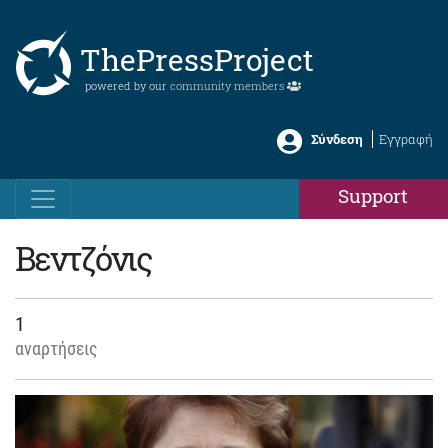
ThePressProject
powered by our
community members
Σύνδεση
Εγγραφή
Support
Βεντζόνις
1
αναρτήσεις