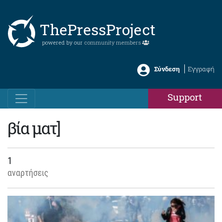
ThePressProject
powered by our
community members
Σύνδεση
Εγγραφή
Support
βία ματ]
1
αναρτήσεις