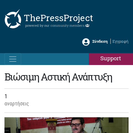
ThePressProject
powered by our
community members
Σύνδεση
Εγγραφή
Support
Βιώσιμη Αστική Ανάπτυξη
1
αναρτήσεις