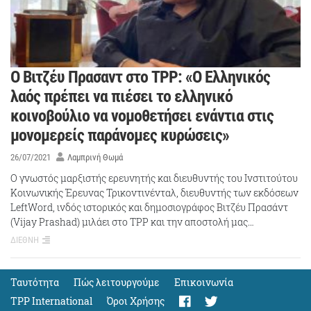
Ο Βιτζέυ Πρασαντ στο TPP: «Ο Ελληνικός
λαός πρέπει να πιέσει το ελληνικό
κοινοβούλιο να νομοθετήσει ενάντια στις
μονομερείς παράνομες κυρώσεις»
26/07/2021
Λαμπρινή Θωμά
Ο γνωστός μαρξιστής ερευνητής και διευθυντής του Ινστιτούτου
Κοινωνικής Έρευνας Τρικοντινένταλ, διευθυντής των εκδόσεων
LeftWord, ινδός ιστορικός και δημοσιογράφος Βιτζέυ Πρασάντ
(Vijay Prashad) μιλάει στο ΤΡΡ και την αποστολή μας…
ΔΙΕΘΝΗ
Ταυτότητα
Πώς λειτουργούμε
Eπικοινωνία
TPP International
Όροι Χρήσης