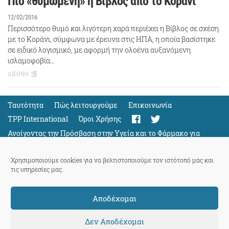
Πιο «θυμωμένη» η Βίβλος από το Κοράνι
12/02/2016
Περισσότερο θυμό και λιγότερη χαρά περιέχει η Βίβλος σε σχέση
με το Κοράνι, σύμφωνα με έρευνα στις ΗΠΑ, η οποία βασίστηκε
σε ειδικό λογισμικό, με αφορμή την ολοένα αυξανόμενη
ισλαμοφοβία…
ΔΙΕΘΝΗ
Ταυτότητα
Πώς λειτουργούμε
Eπικοινωνία
TPP International
Όροι Χρήσης
Ανοίγοντας την Πρόσβαση στην Υγεία και το Φάρμακο για
Όλους
Support
Χρησιμοποιούμε cookies για να βελτιστοποιούμε τον ιστότοπό μας και
τις υπηρεσίες μας.
Αποδέχομαι
ThePressProject
powered by our
community members
Δεν Αποδέχομαι