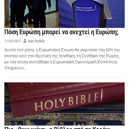
Πόση Ευρώπη μπορεί να ανεχτεί η Ευρώπη;
17/03/2017
Dani Robrik
Αυτόν τον μήνα, η Ευρωπαϊκή Ένωση θα γιορτάσει την 60ή της
επέτειο από την ιδρυτική της συνθήκη, τη Συνθήκη της Ρώμης,
με την οποία συστάθηκε η Ευρωπαϊκή Οικονομική Κοινότητα.
Υπάρχουν…