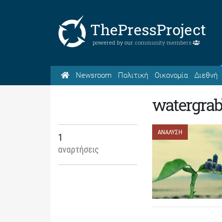
ThePressProject
powered by our
community members
Newsroom
Πολιτική
Οικονομία
Διεθνή
watergrab
ΑΝΑΛΥΣΗ
1
αναρτήσεις