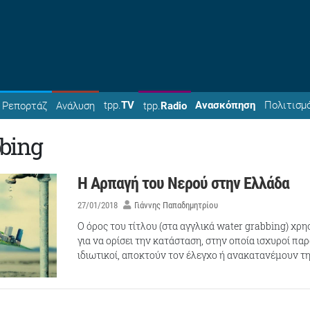
tpp.
TV
Ανασκόπηση
Πολιτισμ
Ρεπορτάζ
Ανάλυση
tpp.
Radio
bing
Η Aρπαγή του Nερού στην Ελλάδα
27/01/2018
Γιάννης Παπαδημητρίου
Ο όρος του τίτλου (στα αγγλικά water grabbing) χρη
για να ορίσει την κατάσταση, στην οποία ισχυροί πα
ιδιωτικοί, αποκτούν τον έλεγχο ή ανακατανέμουν τ