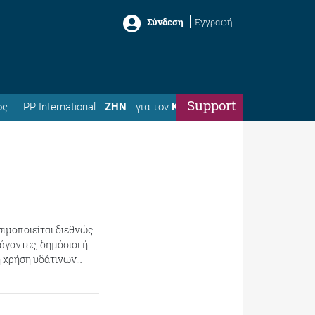
Σύνδεση
Εγγραφή
Support
ός
TPP International
ΖΗΝ
για τον
Κώστα
σιμοποιείται διεθνώς
ράγοντες, δημόσιοι ή
η χρήση υδάτινων…