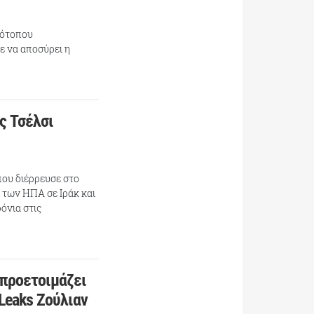
στότοπου
ε να αποσύρει η
ς Τσέλσι
που διέρρευσε στο
 των ΗΠΑ σε Ιράκ και
όνια στις
 προετοιμάζει
iLeaks Ζούλιαν