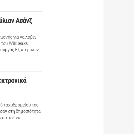
ύλιαν Ασάνζ
μονής για να λάβει
 του Wikileaks,
πουργός Εξωτερικών
λεκτρονικά
ύ ταχυδρομείου της
σαν στη δημοσιότητα
 αυτά είναι