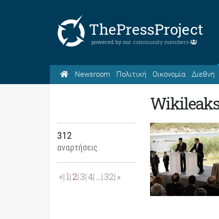
ThePressProject
powered by our
community members
Newsroom
Πολιτική
Οικονομία
Διεθνή
Wikileak
312
αναρτήσεις
«
1
2
3
4
…
32
»