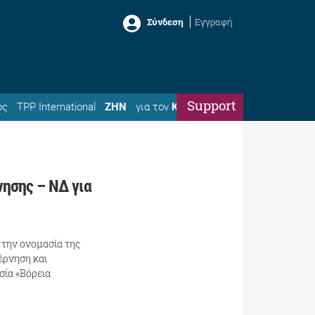
Σύνδεση
Εγγραφή
Support
ός
TPP International
ΖΗΝ
για τον
Κώστα
νησης – ΝΔ για
 την ονομασία της
έρνηση και
σία «Βόρεια