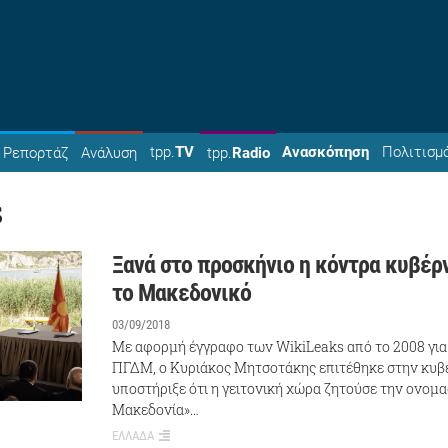
tpp.
TV
Ανασκόπηση
Πολιτισμ
Ρεπορτάζ
Ανάλυση
tpp.
Radio
s
Ξανά στο προσκήνιο η κόντρα κυβέρ
το Μακεδονικό
03/09/2018
Με αφορμή έγγραφο των WikiLeaks από το 2008 για
ΠΓΔΜ, ο Κυριάκος Μητσοτάκης επιτέθηκε στην κυβ
υποστήριξε ότι η γειτονική χώρα ζητούσε την ονομα
Μακεδονία»…
ΕΛΛΑΔΑ