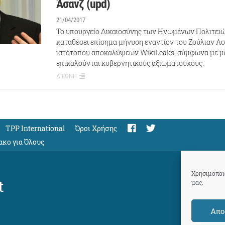
Άσανζ (upd)
21/04/2017
Το υπουργείο Δικαιοσύνης των Ηνωμένων Πολιτειώ
καταθέσει επίσημα μήνυση εναντίον του Ζούλιαν Ασ
ιστότοπου αποκαλύψεων WikiLeaks, σύμφωνα με μ
επικαλούνται κυβερνητικούς αξιωματούχους.
ΔΙΕΘΝΗ
TPP International
Όροι Χρήσης
ακο για Όλους
Χρησιμοποιο
t
μας.
Απο