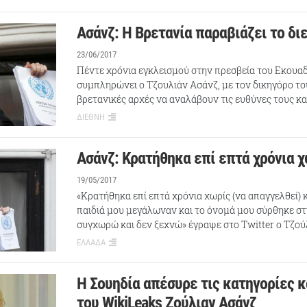
Ασάνζ: Η Βρετανία παραβιάζει το δι
23/06/2017
Πέντε χρόνια εγκλεισμού στην πρεσβεία του Εκουα
συμπληρώνει ο Τζουλιάν Ασάνζ, με τον δικηγόρο του
βρετανικές αρχές να αναλάβουν τις ευθύνες τους κ
ΔΙΕΘΝΗ
Ασάνζ: Κρατήθηκα επί επτά χρόνια 
19/05/2017
«Κρατήθηκα επί επτά χρόνια χωρίς (να απαγγελθεί) 
παιδιά μου μεγάλωναν και το όνομά μου σύρθηκε στ
συγχωρώ και δεν ξεχνώ» έγραψε στο Twitter ο Τζού
ΕΛΛΑΔΑ
Η Σουηδία απέσυρε τις κατηγορίες κ
του WikiLeaks Ζούλιαν Ασάνζ