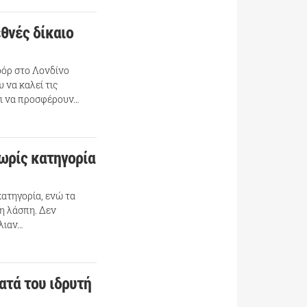
εθνές δίκαιο
δόρ στο Λονδίνο
 να καλεί τις
αι να προσφέρουν…
χωρίς κατηγορία
κατηγορία, ενώ τα
η λάσπη. Δεν
λιαν…
ατά του ιδρυτή