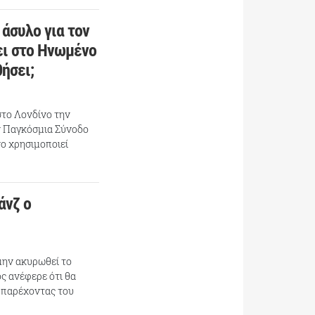
 άσυλο για τον
ει στο Ηνωμένο
θήσει;
στο Λονδίνο την
ν Παγκόσμια Σύνοδο
ο χρησιμοποιεί
άνζ ο
μην ακυρωθεί το
ς ανέφερε ότι θα
s παρέχοντας του