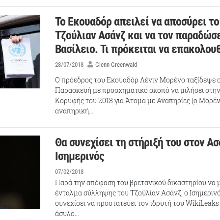
Το Εκουαδόρ απειλεί να αποσύρει το
Τζούλιαν Ασάνζ και να τον παραδώσ
Βασίλειο. Τι πρόκειται να επακολου
28/07/2018
Glenn Greenwald
Ο πρόεδρος του Εκουαδόρ Λένιν Μορένο ταξίδεψε 
Παρασκευή με προσχηματικό σκοπό να μιλήσει στη
Κορυφής του 2018 για Άτομα με Αναπηρίες (ο Μορέν
αναπηρική…
Θα συνεχίσει τη στήριξή του στον Ασ
Ισημερινός
07/02/2018
Παρά την απόφαση του βρετανικού δικαστηρίου να 
ένταλμα σύλληψης του Τζούλίαν Ασάνζ, ο Ισημερινό
συνεχίσει να προστατεύει τον ιδρυτή του WikiLeak
άσυλο…