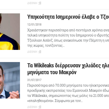
ΔΙΕΘΝΗ
Υπηκοότητα Ισημερινού έλαβε ο Τζο
12/01/2018
Χρειάστηκαν περισσότερα από πεντέμισι χρόνια ανα
τελικά υπηκοότητα πολίτη του Ισημερινού ο ιδρυτής
Τζούλιαν Ασάνζ, όπως ανακοίνωσε την Πέμπτη η υ
της χώρας, τονίζοντας…
ΔΙΕΘΝΗ
Τα Wikileaks διέρρευσαν χιλιάδες η
μηνύματα του Μακρόν
31/07/2017
Περισσότερα από 70.000 μηνύματα του ηλεκτρονικο
προεδρικής εκστρατείας του Εμανουέλ Μακρόν έδω
τα Wikileaks, σημειώνοντας πως μόλις τα 21.000 από
«επαληθευμένα». Σύμφωνα με τον…
ΔΙΕΘΝΗ