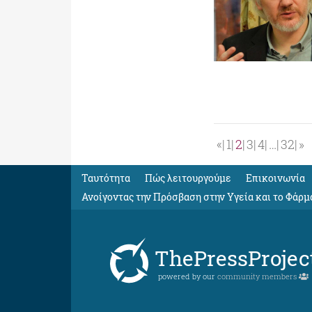
«
1
2
3
4
…
32
»
Ταυτότητα
Πώς λειτουργούμε
Eπικοινωνία
Ανοίγοντας την Πρόσβαση στην Υγεία και το Φάρμ
ThePressProjec
powered by our
community members