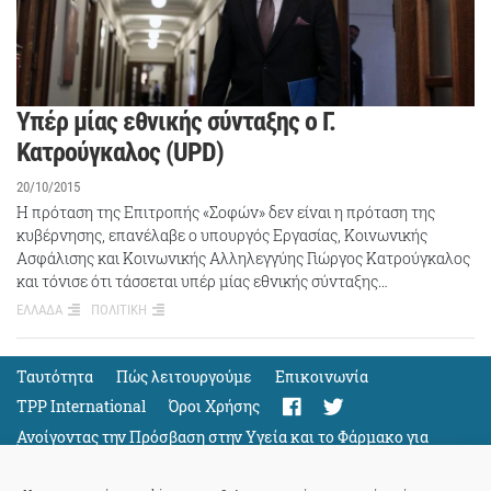
Υπέρ μίας εθνικής σύνταξης ο Γ.
Κατρούγκαλος (UPD)
20/10/2015
Η πρόταση της Επιτροπής «Σοφών» δεν είναι η πρόταση της
κυβέρνησης, επανέλαβε ο υπουργός Εργασίας, Κοινωνικής
Ασφάλισης και Κοινωνικής Αλληλεγγύης Γιώργος Κατρούγκαλος
και τόνισε ότι τάσσεται υπέρ μίας εθνικής σύνταξης…
ΕΛΛΑΔΑ
ΠΟΛΙΤΙΚΗ
Ταυτότητα
Πώς λειτουργούμε
Eπικοινωνία
TPP International
Όροι Χρήσης
Ανοίγοντας την Πρόσβαση στην Υγεία και το Φάρμακο για
Όλους
Support