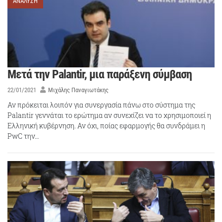
ΑΝΑΛΥΣΗ
Μετά την Palantir, μια παράξενη σύμβαση
22/01/2021
Μιχάλης Παναγιωτάκης
Αν πρόκειται λοιπόν για συνεργασία πάνω στο σύστημα της
Palantir γεννάται το ερώτημα αν συνεχίζει να το χρησιμοποιεί η
Ελληνική κυβέρνηση. Αν όχι, ποίας εφαρμογής θα συνδράμει η
PwC την…