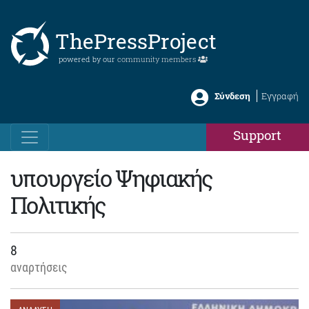
ThePressProject
powered by our
community members
Σύνδεση
Εγγραφή
Support
υπουργείο Ψηφιακής
Πολιτικής
8
αναρτήσεις