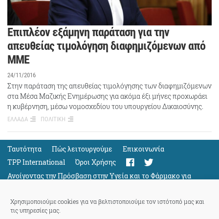
Επιπλέον εξάμηνη παράταση για την
απευθείας τιμολόγηση διαφημιζόμενων από
ΜΜΕ
24/11/2016
Στην παράταση της απευθείας τιμολόγησης των διαφημιζόμενων
στα Μέσα Μαζικής Ενημέρωσης για ακόμα έξι μήνες προχωράει
η κυβέρνηση, μέσω νομοσχεδίου του υπουργείου Δικαιοσύνης.
ΕΛΛΑΔΑ
ΠΟΛΙΤΙΚΗ
Ταυτότητα
Πώς λειτουργούμε
Eπικοινωνία
TPP International
Όροι Χρήσης
Ανοίγοντας την Πρόσβαση στην Υγεία και το Φάρμακο για
Όλους
Support
Χρησιμοποιούμε cookies για να βελτιστοποιούμε τον ιστότοπό μας και
τις υπηρεσίες μας.