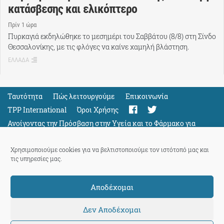
κατάσβεσης και ελικόπτερο
Πρίν 1 ώρα
Πυρκαγιά εκδηλώθηκε το μεσημέρι του Σαββάτου (8/8) στη Σίνδο
Θεσσαλονίκης, με τις φλόγες να καίνε χαμηλή βλάστηση.
ΕΛΛΑΔΑ
Ταυτότητα
Πώς λειτουργούμε
Eπικοινωνία
TPP International
Όροι Χρήσης
Ανοίγοντας την Πρόσβαση στην Υγεία και το Φάρμακο για
Όλους
Support
Χρησιμοποιούμε cookies για να βελτιστοποιούμε τον ιστότοπό μας και
τις υπηρεσίες μας.
Αποδέχομαι
ThePressProject
powered by our
community members
Δεν Αποδέχομαι