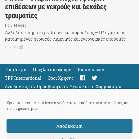
επιθέσεων με νεκρούς και δεκάδες
τραυματίες
Πρίν 14 ώρες
Αλληλοχτυπήματα με drones και πυραύλους – Πλήγματα σε
κατοικημένες περιοχές, λιμενικές και ενεργειακές υποδομές.
ΔΙΕΘΝΗ
Ταυτότητα
Πώς λειτουργούμε
Eπικοινωνία
TPP International
Όροι Χρήσης
Ανοίγοντας την Πρόσβαση στην Υγεία και το Φάρμακο για
Όλους
Support
Χρησιμοποιούμε cookies για να βελτιστοποιούμε τον ιστότοπό μας και
τις υπηρεσίες μας.
Αποδέχομαι
ThePressProject
powered by our
community members