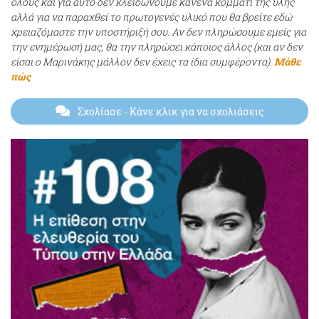
όλους και για αυτό δεν κλειδώνουμε κανένα κομμάτι της ύλης
αλλά για να παραχθεί το πρωτογενές υλικό που θα βρείτε εδώ
χρειαζόμαστε την υποστήριξή σου. Αν δεν πληρώσουμε εμείς για
την ενημέρωσή μας, θα την πληρώσει κάποιος άλλος (και αν δεν
είσαι ο Μαρινάκης μάλλον δεν έχεις τα ίδια συμφέροντα).
Μάθε
πώς
Σχολίασε
- Κάνε κλικ για να σχολιάσεις