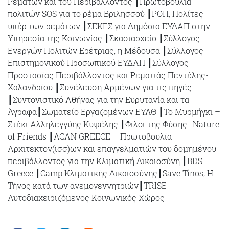
Ρεμάτων και του Περιβάλλοντος ┃Πρωτοβουλία
πολιτών SOS για το ρέμα Βριλησσού ┃ΡΟΗ, Πολίτες
υπέρ των ρεμάτων ┃ΣΕΚΕΣ για Δημόσια ΕΥΔΑΠ στην
Υπηρεσία της Κοινωνίας ┃Σκασιαρχείο ┃Σύλλογος
Ενεργών Πολιτών Ερέτριας, η Μέδουσα ┃Σύλλογος
Επιστημονικού Προσωπικού ΕΥΔΑΠ ┃Σύλλογος
Προστασίας Περιβάλλοντος και Ρεματιάς Πεντέλης-
Χαλανδρίου ┃Συνέλευση Αρμένων για τις πηγές
┃Συντονιστικό Αθήνας για την Ευρυτανία και τα
Άγραφα┃Σωματείο Εργαζομένων ΕΥΑΘ ┃Το Μυρμήγκι –
Στέκι Αλληλεγγύης Κυψέλης ┃Φίλοι της Φύσης | Nature
of Friends ┃ACAN GREECE – Πρωτοβουλία
Αρχιτεκτον(ισσ)ων και επαγγελματιών του δομημένου
περιβάλλοντος για την Κλιματική Δικαιοσύνη ┃BDS
Greece ┃Camp Κλιματικής Δικαιοσύνης┃Save Tinos, Η
Τήνος κατά των ανεμογεννητριών┃TRISE-
Αυτοδιαχειριζόμενος Κοινωνικός Χώρος