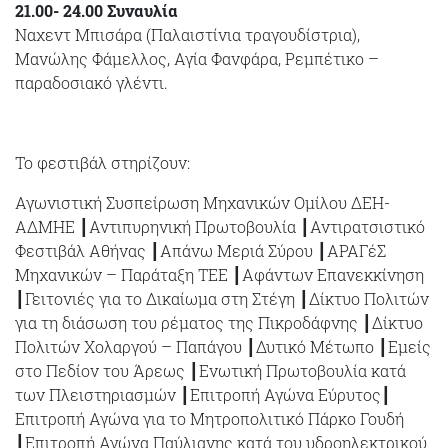
21.00- 24.00 Συναυλία
Ναχεντ Μπισάρα (Παλαιστίνια τραγουδίστρια),
Μανώλης Φάμελλος, Αγία Φανφάρα, Ρεμπέτικο –
παραδοσιακό γλέντι.
Το φεστιβάλ στηρίζουν:
Αγωνιστική Συσπείρωση Μηχανικών Ομίλου ΔΕΗ-
ΑΔΜΗΕ ┃Αντιπυρηνική Πρωτοβουλία ┃Αντιρατσιστικό
Φεστιβάλ Αθήνας ┃Απάνω Μεριά Σύρου ┃ΑΡΑΓέΣ
Μηχανικών – Παράταξη ΤΕΕ ┃Αφάντων Επανεκκίνηση
┃Γειτονιές για το Δικαίωμα στη Στέγη ┃Δίκτυο Πολιτών
για τη διάσωση του ρέματος της Πικροδάφνης ┃Δίκτυο
Πολιτών Χολαργού – Παπάγου ┃Δυτικό Μέτωπο ┃Εμείς
στο Πεδίον του Άρεως ┃Ενωτική Πρωτοβουλία κατά
των Πλειστηριασμών ┃Επιτροπή Αγώνα Εύρυτος┃
Επιτροπή Αγώνα για το Μητροπολιτικό Πάρκο Γουδή
┃Επιτροπή Αγώνα Παύλιανης κατά του υδροηλεκτρικού