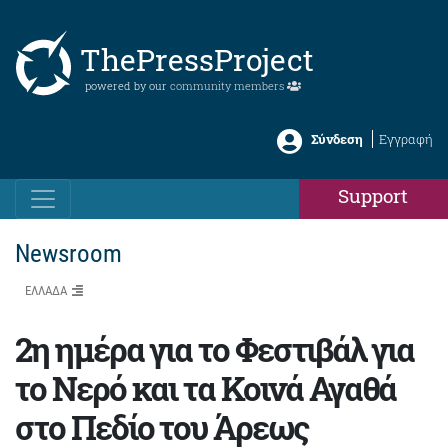
ThePressProject
powered by our
community members
Σύνδεση
Εγγραφή
Support
Newsroom
ΕΛΛΑΔΑ
2η ημέρα για το Φεστιβάλ για
το Νερό και τα Κοινά Αγαθά
στο Πεδίο του Άρεως