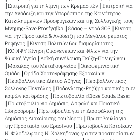
┃Επιτροπή για τη λίμνη των Κρεμαστών ┃Επιτροπή για
την Ανάδειξη και την Υπεράσπιση της Κοινότητας
Κατειλημμένων Προσφυγικών και της Συλλογικής τους
Μνήμης-Save Prosfygika ┃Θάσος – νερό SOS ┃Κίνηση
για την Προστασία & Ανάδειξη του Μεγάλου ρέματος
Ραφήνας ┃Κίνηση Πολιτών 6ου διαμερίσματος
┃ΚΟΦΙΨΥ Κίνηση Οικογενειών και Φίλων για την
Ψυχική Υγεία ┃Λαϊκή συνέλευση Γκύζη-Πολυγώνου
┃Μαχαλάς του Μεταξουργείου ┃Οικοφεμινιστική
Ομάδα ┃Ομάδα Χαρτογράφησης Εξαρχείων
┃Περιβαλλοντικό Δίκτυο Αθήνας ┃Περιβαλλοντικός
Σύλλογος Πεντέλης ┃Ποδονίφτης-Ρε(ύ)μα κριτικής των
καιρών και δράσης ┃Πρωτοβουλία «Close Souda Base»
┃Πρωτοβουλία για Δημόσιο, Ασφαλή και Ποιοτικό
Σιδηρόδρομο ┃Πρωτοβουλία για τη Διασφάλιση της
Δημόσιας Διαχείρισης του Νερού ┃Πρωτοβουλία για
την Προστασία του Ερασίνου ┃Πρωτοβουλία Κατοίκων
Ν. Φιλαδέλφειας Ν. Χαλκηδόνας για την προστασία των