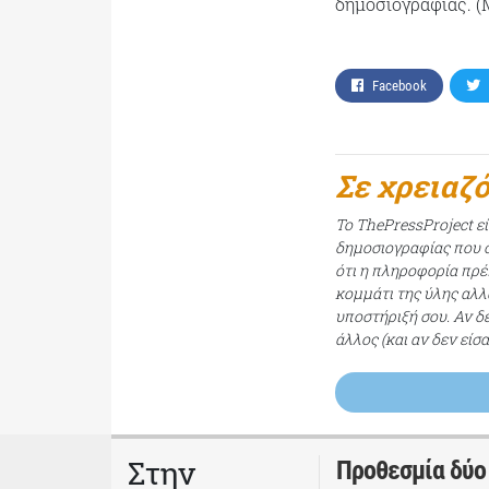
δημοσιογραφίας. (
Facebook
Σε χρειαζ
Το ThePressProject ε
δημοσιογραφίας που σ
ότι η πληροφορία πρέπ
κομμάτι της ύλης αλλ
υποστήριξή σου. Αν δ
άλλος (και αν δεν είσ
Στην
Προθεσμία δύο 