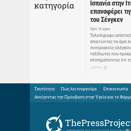
Ισπανία στην Ιτ
κατηγορία
επαναφέρει τη
του Σένγκεν
Πρίν 16 ώρες
Τελεσίγραφο απέστει
απαιτώντας να άρει έ
συνοριακούς ελέγχου
ταξιδιώτες που προέρ
επισημαίνοντας ότι το
ΔΙΕΘΝΗ
Ταυτότητα
Πώς λειτουργούμε
Eπικοινωνία
Ανοίγοντας την Πρόσβαση στην Υγεία και το Φάρμ
ThePressProjec
powered by our
community members