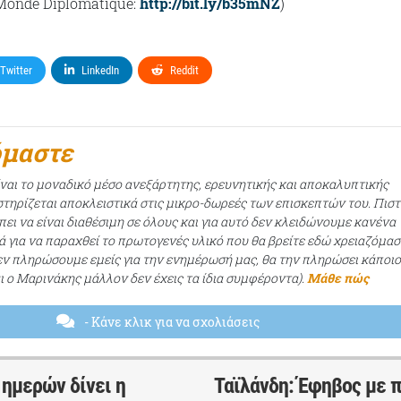
Monde Diplomatique:
http://bit.ly/b35mNZ
)
Twitter
LinkedIn
Reddit
όμαστε
ίναι το μοναδικό μέσο ανεξάρτητης, ερευνητικής και αποκαλυπτικής
τηρίζεται αποκλειστικά στις μικρο-δωρεές των επισκεπτών του. Πισ
ει να είναι διαθέσιμη σε όλους και για αυτό δεν κλειδώνουμε κανένα
ά για να παραχθεί το πρωτογενές υλικό που θα βρείτε εδώ χρειαζόμασ
εν πληρώσουμε εμείς για την ενημέρωσή μας, θα την πληρώσει κάποι
αι ο Μαρινάκης μάλλον δεν έχεις τα ίδια συμφέροντα).
Μάθε πώς
- Κάνε κλικ για να σχολιάσεις
ημερών δίνει η
Ταϊλάνδη: Έφηβος με π