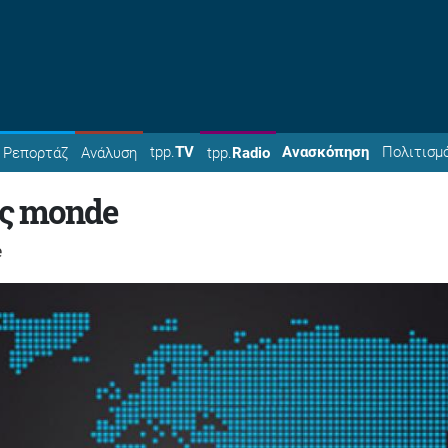
tpp.
TV
Ανασκόπηση
Πολιτισμ
Ρεπορτάζ
Ανάλυση
tpp.
Radio
ης monde
e