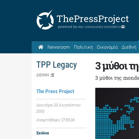
ThePressProject
powered by our
community members
Newsroom
Πολιτική
Οικονομία
Διεθνή
3 μύθοι τ
TPP Legacy
ΔΙΕΘΝΗ
3 μύθοι της mond
The Press Project
Δευτέρα 23 Αυγούστου
2010
Αναρτήθηκε: 17:55:18
Σχόλια