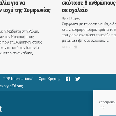
αλία για να
σκότωσε 8 ανθρώπους 
ν ισχύ της Συμφωνίας
σε σχολείο
Πρίν 21 ώρες
Σύμφωνα με την αστυνομία, ο δρά
ετών, χρησιμοποίησε πρώτα το 
λε η Μαδρίτη στη Ρώμη,
του για να σκοτώσει τους δύο π
ως την Κυριακή τους
μετά, μετέβη στο σχολείο……
ς που επιβλήθηκαν στους
χονται από την Ισπανία,
ΔΙΕΘΝΗ
 μέτρο είναι «άδικο,…
TPP International
Όροι Χρήσης
ακο για Όλους
Χρησιμοποιο
t
μας.