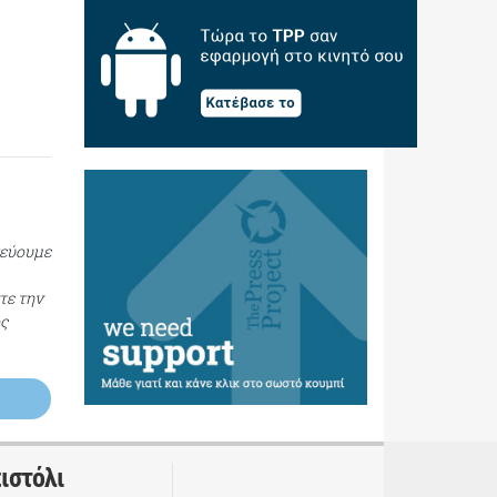
τεύουμε
τε την
ος
ιστόλι