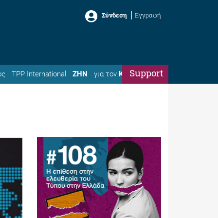
Σύνδεση
Εγγραφή
Support
ός
TPP International
ΖΗΝ
για τον
Κώστα