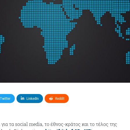
Twitter
LinkedIn
Reddit
ι
για τα social media, το έθνος-κράτος και το τέλος της