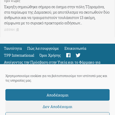
Πρίν 4 ώρες
Έκρηξη σημειώθηκε σήμερα σε όχημα στην πόλη Τζαραμάνα,
στα περίχωρα της Δαμασκού, με αποτέλεσμα να σκοτωθούν δύο
άνθρωποι και να τραυματιστούν τουλάχιστον 13 ακόμη,
σύμφωνα με το συριακό πρακτορείο ειδήσεων…
ΔΙΕΘΝΗ
Ταυτότητα
Πώς λειτουργούμε
Eπικοινωνία
TPP International
Όροι Χρήσης
Ανοίγοντας την Πρόσβαση στην Υγεία και το Φάρμακο για
Όλους
Support
Χρησιμοποιούμε cookies για να βελτιστοποιούμε τον ιστότοπό μας και
τις υπηρεσίες μας.
Αποδέχομαι
ThePressProject
powered by our
community members
Δεν Αποδέχομαι