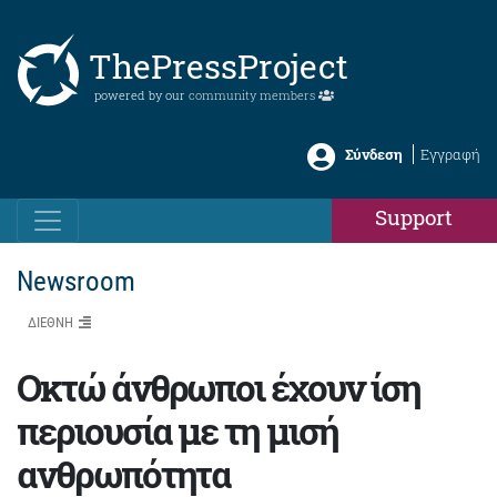
ThePressProject
powered by our
community members
Σύνδεση
Εγγραφή
Support
Newsroom
ΔΙΕΘΝΗ
Οκτώ άνθρωποι έχουν ίση
περιουσία με τη μισή
ανθρωπότητα