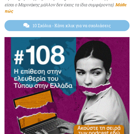
είσαι ο Μαρινάκης μάλλον δεν έχεις τα ίδια συμφέροντα).
Μάθε
πώς
10 Σχόλια
- Κάνε κλικ για να σχολιάσεις