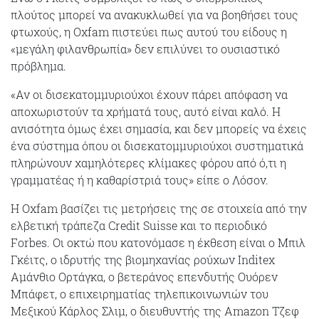
πλούτος μπορεί να ανακυκλωθεί για να βοηθήσει τους
φτωχούς, η Oxfam πιστεύει πως αυτού του είδους η
«μεγάλη φιλανθρωπία» δεν επιλύνει το ουσιαστικό
πρόβλημα.
«Αν οι δισεκατομμυριούχοι έχουν πάρει απόφαση να
αποχωριστούν τα χρήματά τους, αυτό είναι καλό. Η
ανισότητα όμως έχει σημασία, και δεν μπορείς να έχεις
ένα σύστημα όπου οι δισεκατομμυριούχοι συστηματικά
πληρώνουν χαμηλότερες κλίμακες φόρου από ό,τι η
γραμματέας ή η καθαρίστριά τους» είπε ο Λόσον.
Η Oxfam βασίζει τις μετρήσεις της σε στοιχεία από την
ελβετική τράπεζα Credit Suisse και το περιοδικό
Forbes. Οι οκτώ που κατονόμασε η έκθεση είναι ο Μπιλ
Γκέιτς, ο ιδρυτής της βιομηχανίας ρούχων Inditex
Αμάνθιο Ορτάγκα, ο βετεράνος επενδυτής Ουόρεν
Μπάφετ, ο επιχειρηματίας τηλεπικοινωνιών του
Μεξικού Κάρλος Σλιμ, ο διευθυντής της Amazon Τζεφ