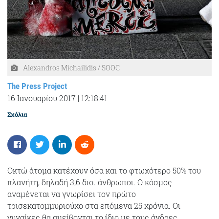
Alexandros Michailidis / SOOC
The Press Project
16 Ιανουαρίου 2017
|
12:18:41
Σχόλια
Οκτώ άτομα κατέχουν όσα και το φτωχότερο 50% του
πλανήτη, δηλαδή 3,6 δισ. άνθρωποι. Ο κόσμος
αναμένεται να γνωρίσει τον πρώτο
τρισεκατομμυριούχο στα επόμενα 25 χρόνια. Οι
γυναίκες θα αμείβονται το ίδιο με τους άνδρες