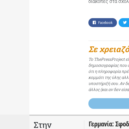
διακοπές στα σχο
Facebook
Σε χρειαζ
Το ThePressProject ε
δημοσιογραφίας που σ
ότι η πληροφορία πρέπ
κομμάτι της ύλης αλλ
υποστήριξή σου. Αν δ
άλλος (και αν δεν είσ
Στην
Γερμανία: Σφο