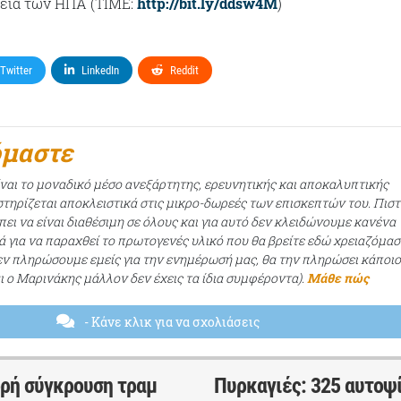
λεία των ΗΠΑ (TIME:
http://bit.ly/ddsw4M
)
Twitter
LinkedIn
Reddit
όμαστε
ίναι το μοναδικό μέσο ανεξάρτητης, ερευνητικής και αποκαλυπτικής
τηρίζεται αποκλειστικά στις μικρο-δωρεές των επισκεπτών του. Πισ
ει να είναι διαθέσιμη σε όλους και για αυτό δεν κλειδώνουμε κανένα
ά για να παραχθεί το πρωτογενές υλικό που θα βρείτε εδώ χρειαζόμασ
εν πληρώσουμε εμείς για την ενημέρωσή μας, θα την πληρώσει κάποι
αι ο Μαρινάκης μάλλον δεν έχεις τα ίδια συμφέροντα).
Μάθε πώς
- Κάνε κλικ για να σχολιάσεις
δρή σύγκρουση τραμ
Πυρκαγιές: 325 αυτοψί