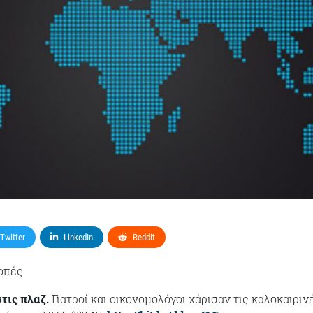
Twitter
LinkedIn
Reddit
οπές
τις πλαζ.
Γιατροί και οικονομολόγοι χάρισαν τις καλοκαιριν