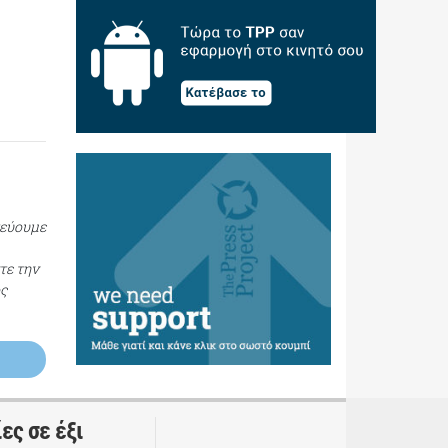
τεύουμε
τε την
ος
ες σε έξι