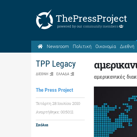
ThePressProject
powered by our
community members
Newsroom
Πολιτική
Οικονομία
Διεθνή
αμερικανι
TPP Legacy
ΔΙΕΘΝΗ
ΕΛΛΑΔΑ
αμερικανικές δια
The Press Project
Τετάρτη 28 Ιουλίου 2010
Αναρτήθηκε: 00:50:11
Σχόλια