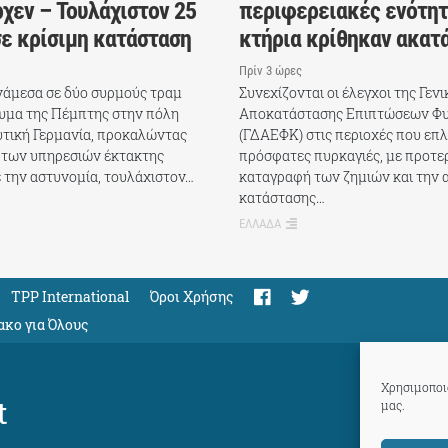
χεν – Τουλάχιστον 25
περιφερειακές ενότητ
σε κρίσιμη κατάσταση
κτήρια κρίθηκαν ακατ
Πρίν 3 ώρες
άμεσα σε δύο συρμούς τραμ
Συνεχίζονται οι έλεγχοι της Γεν
υμα της Πέμπτης στην πόλη
Αποκατάστασης Επιπτώσεων Φ
υτική Γερμανία, προκαλώντας
(ΓΔΑΕΦΚ) στις περιοχές που επλ
 των υπηρεσιών έκτακτης
πρόσφατες πυρκαγιές, με προτε
 την αστυνομία, τουλάχιστον…
καταγραφή των ζημιών και την 
κατάστασης…
ΕΛΛΑΔΑ
TPP International
Όροι Χρήσης
ακο για Όλους
Χρησιμοποιο
t
μας.