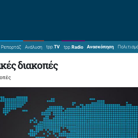
tpp.
TV
Ανασκόπηση
Πολιτισμ
Ρεπορτάζ
Ανάλυση
tpp.
Radio
κές διακοπές
κοπές