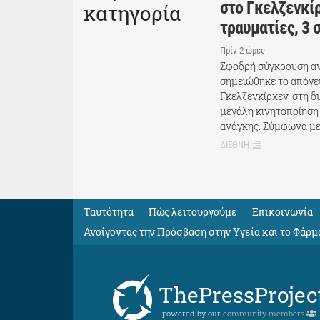
στο Γκελζενκίρ
κατηγορία
τραυματίες, 3 
Πρίν 2 ώρες
Σφοδρή σύγκρουση αν
σημειώθηκε το απόγε
Γκελζενκίρχεν, στη δ
μεγάλη κινητοποίηση
ανάγκης. Σύμφωνα με
ΔΙΕΘΝΗ
Ταυτότητα
Πώς λειτουργούμε
Eπικοινωνία
Ανοίγοντας την Πρόσβαση στην Υγεία και το Φάρμ
ThePressProjec
powered by our
community members