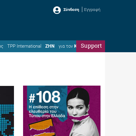
Σύνδεση
Εγγραφή
Support
ός
TPP International
ΖΗΝ
για τον
Κώστα