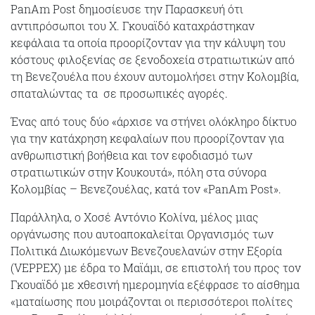
PanAm Post δημοσίευσε την Παρασκευή ότι
αντιπρόσωποι του Χ. Γκουαϊδό καταχράστηκαν
κεφάλαια τα οποία προορίζονταν για την κάλυψη του
κόστους φιλοξενίας σε ξενοδοχεία στρατιωτικών από
τη Βενεζουέλα που έχουν αυτομολήσει στην Κολομβία,
σπαταλώντας τα σε προσωπικές αγορές.
Ένας από τους δύο «άρχισε να στήνει ολόκληρο δίκτυο
για την κατάχρηση κεφαλαίων που προορίζονταν για
ανθρωπιστική βοήθεια και τον εφοδιασμό των
στρατιωτικών στην Κουκουτά», πόλη στα σύνορα
Κολομβίας – Βενεζουέλας, κατά τον «PanAm Post».
Παράλληλα, ο Χοσέ Αντόνιο Κολίνα, μέλος μιας
οργάνωσης που αυτοαποκαλείται Οργανισμός των
Πολιτικά Διωκόμενων Βενεζουελανών στην Εξορία
(VEPPEX) με έδρα το Μαϊάμι, σε επιστολή του προς τον
Γκουαϊδό με χθεσινή ημερομηνία εξέφρασε το αίσθημα
«ματαίωσης που μοιράζονται οι περισσότεροι πολίτες