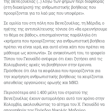
της Βενεζουέλας (…) λόγω των φημών περί διαφθοράς
(στη διαχείριση) της ανθρωπιστικής βοήθειας που
προορίζονται για το λαό μας που υποφέρει».
Σε ομιλία του στη πόλη που Βενεζουέλας, τη Μέριδα, ο
ηγέτης της αντιπολίτευσης τόνισε ότι «θα ερευνήσουμε
το θέμα σε βάθος», επισημαίνοντας παράλληλα ότι
«χρήματα που προορίζοντας για ανθρωπιστική βοήθεια
πρέπει να είναι ιερά, και αυτό είναι κάτι που πρέπει να
μάθουμε ως κοινωνία». Σε ανακοίνωσή του, το γραφείο
Τύπου του Γκουαϊδό ανέφερε ότι έχει ζητήσει από τις
Κολομβιανές αρχές να βοηθήσουν στην έρευνα.
Πρόσθεσε ότι όλα τα κεφάλαια που προορίζονται για
την χορήγηση ανθρωπιστικής βοήθειας τα χειρίζονται
απευθείας οργανώσεις αρωγής και ΜΚΟ.
Περισσότερα από 1.400 μέλη του στρατού της
Βενεζουέλας έχουν αυτομολήσει αυτό τον χρόνο στην
Κολομβία, ακολουθώντας το αίτημα του Χ. Γκουαϊδό να
απαρνηθούν τον Πρόεδρο Νικολάς Μαδούρο.