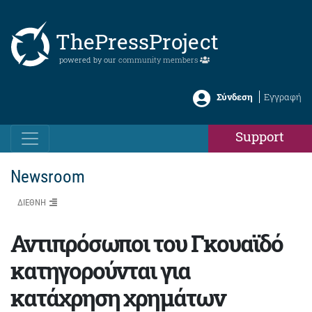
ThePressProject
powered by our
community members
Σύνδεση
Εγγραφή
Support
Newsroom
ΔΙΕΘΝΗ
Αντιπρόσωποι του Γκουαϊδό
κατηγορούνται για
κατάχρηση χρημάτων