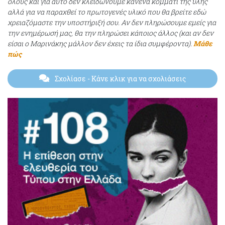
όλους και για αυτό δεν κλειδώνουμε κανένα κομμάτι της ύλης
αλλά για να παραχθεί το πρωτογενές υλικό που θα βρείτε εδώ
χρειαζόμαστε την υποστήριξή σου. Αν δεν πληρώσουμε εμείς για
την ενημέρωσή μας, θα την πληρώσει κάποιος άλλος (και αν δεν
είσαι ο Μαρινάκης μάλλον δεν έχεις τα ίδια συμφέροντα).
Μάθε
πώς
Σχολίασε
- Κάνε κλικ για να σχολιάσεις