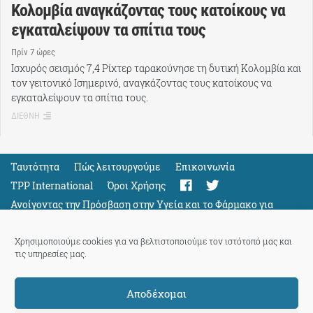
Κολομβία αναγκάζοντας τους κατοίκους να
εγκαταλείψουν τα σπίτια τους
Πρίν 7 ώρες
Ισχυρός σεισμός 7,4 Ρίχτερ ταρακούνησε τη δυτική Κολομβία και
τον γειτονικό Ισημερινό, αναγκάζοντας τους κατοίκους να
εγκαταλείψουν τα σπίτια τους.
ΔΙΕΘΝΗ
Ταυτότητα
Πώς λειτουργούμε
Eπικοινωνία
TPP International
Όροι Χρήσης
Ανοίγοντας την Πρόσβαση στην Υγεία και το Φάρμακο για
Όλους
Support
Χρησιμοποιούμε cookies για να βελτιστοποιούμε τον ιστότοπό μας και
τις υπηρεσίες μας.
Αποδέχομαι
ThePressProject