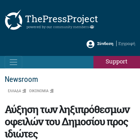
ThePressProject
powered by our
community members
Σύνδεση
Εγγραφή
Support
Newsroom
ΕΛΛΑΔΑ
ΟΙΚΟΝΟΜΙΑ
Αύξηση των ληξιπρόθεσμων
οφειλών του Δημοσίου προς
ιδιώτες