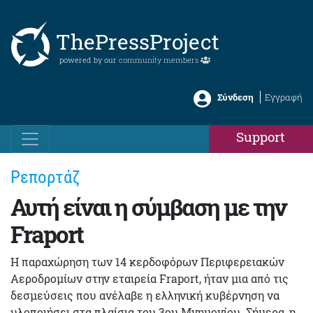
ThePressProject
powered by our
community members
Σύνδεση
Εγγραφή
Support
Ρεπορτάζ
Αυτή είναι η σύμβαση με την
Fraport
Η παραχώρηση των 14 κερδοφόρων Περιφερειακών
Αεροδρομίων στην εταιρεία Fraport, ήταν μια από τις
δεσμεύσεις που ανέλαβε η ελληνική κυβέρνηση να
υλοποιήσει στα πλαίσια του 3ου Μνημονίου. Σήμερα, η