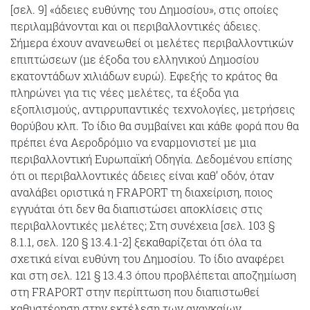
[σελ. 9] «άδειες ευθύνης του Δημοσίου», στις οποίες
περιλαμβάνονται και οι περιβαλλοντικές άδειες.
Σήμερα έχουν ανανεωθεί οι μελέτες περιβαλλοντικών
επιπτώσεων (με έξοδα του ελληνικού Δημοσίου
εκατοντάδων χιλιάδων ευρώ). Εφεξής το κράτος θα
πληρώνει για τις νέες μελέτες, τα έξοδα για
εξοπλισμούς, αντιρρυπαντικές τεχνολογίες, μετρήσεις
θορύβου κλπ. Το ίδιο θα συμβαίνει και κάθε φορά που θα
πρέπει ένα Αεροδρόμιο να εναρμονιστεί με μια
περιβαλλοντική Ευρωπαϊκή Οδηγία. Δεδομένου επίσης
ότι οι περιβαλλοντικές άδειες είναι καθ’ οδόν, όταν
αναλάβει οριστικά η FRAPORT τη διαχείριση, ποιος
εγγυάται ότι δεν θα διαπιστώσει αποκλίσεις στις
περιβαλλοντικές μελέτες; Στη συνέχεια [σελ. 103 §
8.1.1, σελ. 120 § 13.4.1-2] ξεκαθαρίζεται ότι όλα τα
σχετικά είναι ευθύνη του Δημοσίου. Το ίδιο αναφέρει
και στη σελ. 121 § 13.4.3 όπου προβλέπεται αποζημίωση
στη FRAPORT στην περίπτωση που διαπιστωθεί
καθυστέρηση στην εκτέλεση των αναγκαίων