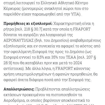
στιγμή λειτουργεί το Ελληνικό Αθλητικό Κέντρο
Κέρκυρας (μονομερώς ανακλητοί χώροι που στο
παρελθόν είχαν παραχωρηθεί από την ΥΠΑ).
Προμήθειες κι εξοπλισμοί:
Χαρακτηριστική είναι η
ρήτρα [σελ. 218 § 30.7] κατά την οποία η FRAPORT
δύναται να αγοράζει για λογαριασμό της
ΑΕΡΟΝΑΥΤΙΛΙΑΣ (δηλ. του Δημοσίου) αναβαθμισμένους
εξοπλισμούς και εν συνεχεία να αφαιρεί το κόστος από
την οφειλόμενη Εισφορά της προς το Δημόσιο (ως
Εισφορά εννοεί το 8,5% και 35% του ΤΕΑΑ [σελ. 207 §
28.9] που θα καταβάλει πριν και μετά το 2024
αντίστοιχα). Με άλλα λόγια, η FRAPORT κάνοντας
χρήση υπερτιμολογημένων ή αφανών προμηθειών, θα
αφαιρεί άνετα διάφορα ποσά από την Εισφορά της.
Απαλλοτριώσεις:
Προβλέπονται απαλλοτριώσεις
εκτάσεων προκειμένου να πιστοποιηθούν τα
Αεροδρόμια, οι οποίες βαρύνουν αποκλειστικά το