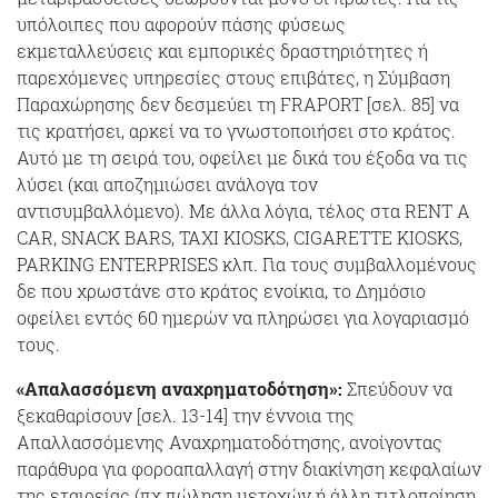
υπόλοιπες που αφορούν πάσης φύσεως
εκμεταλλεύσεις και εμπορικές δραστηριότητες ή
παρεχόμενες υπηρεσίες στους επιβάτες, η Σύμβαση
Παραχώρησης δεν δεσμεύει τη FRAPORT [σελ. 85] να
τις κρατήσει, αρκεί να το γνωστοποιήσει στο κράτος.
Αυτό με τη σειρά του, οφείλει με δικά του έξοδα να τις
λύσει (και αποζημιώσει ανάλογα τον
αντισυμβαλλόμενο). Με άλλα λόγια, τέλος στα RENT A
CAR, SNACK BARS, TAXI KIOSKS, CIGARETTE KIOSKS,
PARKING ENTERPRISES κλπ. Για τους συμβαλλομένους
δε που χρωστάνε στο κράτος ενοίκια, το Δημόσιο
οφείλει εντός 60 ημερών να πληρώσει για λογαριασμό
τους.
«Απαλασσόμενη αναχρηματοδότηση»:
Σπεύδουν να
ξεκαθαρίσουν [σελ. 13-14] την έννοια της
Απαλλασσόμενης Αναχρηματοδότησης, ανοίγοντας
παράθυρα για φοροαπαλλαγή στην διακίνηση κεφαλαίων
της εταιρείας (πχ πώληση μετοχών ή άλλη τιτλοποίηση,