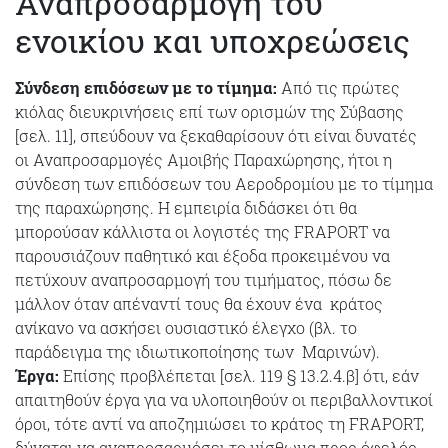
Αναπροσαρμογή του
ενοικίου και υποχρεώσεις
Σύνδεση επιδόσεων με το τίμημα:
Από τις πρώτες
κιόλας διευκρινήσεις επί των ορισμών της Σύβασης
[σελ. 11], σπεύδουν να ξεκαθαρίσουν ότι είναι δυνατές
οι Αναπροσαρμογές Αμοιβής Παραχώρησης, ήτοι η
σύνδεση των επιδόσεων του Αεροδρομίου με το τίμημα
της παραχώρησης. Η εμπειρία διδάσκει ότι θα
μπορούσαν κάλλιστα οι λογιστές της FRAPORT να
παρουσιάζουν παθητικό και έξοδα προκειμένου να
πετύχουν αναπροσαρμογή του τιμήματος, πόσω δε
μάλλον όταν απέναντί τους θα έχουν ένα κράτος
ανίκανο να ασκήσει ουσιαστικό έλεγχο (βλ. το
παράδειγμα της ιδιωτικοποίησης των Μαρινών).
Έργα:
Επίσης προβλέπεται [σελ. 119 § 13.2.4.β] ότι, εάν
απαιτηθούν έργα για να υλοποιηθούν οι περιβαλλοντικοί
όροι, τότε αντί να αποζημιώσει το κράτος τη FRAPORT,
δύναται να αναπροσαρμόσει το μίσθωμα προς όφελός