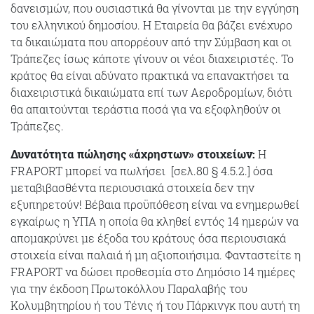
δανεισμών, που ουσιαστικά θα γίνονται με την εγγύηση
του ελληνικού δημοσίου. Η Εταιρεία θα βάζει ενέχυρο
τα δικαιώματα που απορρέουν από την Σύμβαση και οι
Τράπεζες ίσως κάποτε γίνουν οι νέοι διαχειριστές. Το
κράτος θα είναι αδύνατο πρακτικά να επανακτήσει τα
διαχειριστικά δικαιώματα επί των Αεροδρομίων, διότι
θα απαιτούνται τεράστια ποσά για να εξοφληθούν οι
Τράπεζες.
Δυνατότητα πώλησης «άχρηστων» στοιχείων:
Η
FRAPORT μπορεί να πωλήσει [σελ.80 § 4.5.2.] όσα
μεταβιβασθέντα περιουσιακά στοιχεία δεν την
εξυπηρετούν! Βέβαια προϋπόθεση είναι να ενημερωθεί
εγκαίρως η ΥΠΑ η οποία θα κληθεί εντός 14 ημερών να
απομακρύνει με έξοδα του κράτους όσα περιουσιακά
στοιχεία είναι παλαιά ή μη αξιοποιήσιμα. Φανταστείτε η
FRAPORT να δώσει προθεσμία στο Δημόσιο 14 ημέρες
για την έκδοση Πρωτοκόλλου Παραλαβής του
Κολυμβητηρίου ή του Τένις ή του Πάρκινγκ που αυτή τη