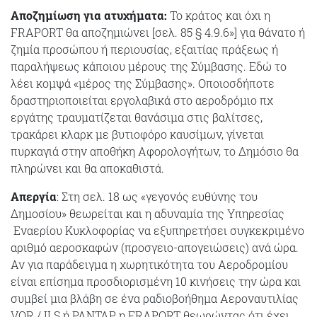
Αποζημίωση για ατυχήματα:
Το κράτος και όχι η
FRAPORT θα αποζημιώνει [σελ. 85 § 4.9.6»] για θάνατο ή
ζημία προσώπου ή περιουσίας, εξαιτίας πράξεως ή
παραλήψεως κάποιου μέρους της Σύμβασης. Εδώ το
λέει κομψά «μέρος της Σύμβασης». Οποιοσδήποτε
δραστηριοποιείται εργολαβικά στο αεροδρόμιο πχ
εργάτης τραυματίζεται θανάσιμα στις βαλίτσες,
τρακάρει κλαρκ με βυτιοφόρο καυσίμων, γίνεται
πυρκαγιά στην αποθήκη Αφορολογήτων, το Δημόσιο θα
πληρώνει και θα αποκαθιστά.
Απεργία
: Στη σελ. 18 ως «γεγονός ευθύνης του
Δημοσίου» θεωρείται και η αδυναμία της Υπηρεσίας
Εναερίου Κυκλοφορίας να εξυπηρετήσει συγκεκριμένο
αριθμό αεροσκαφών (προσγειο-απογειώσεις) ανά ώρα.
Αν για παράδειγμα η χωρητικότητα του Αεροδρομίου
είναι επίσημα προσδιορισμένη 10 κινήσεις την ώρα και
συμβεί μια βλάβη σε ένα ραδιοβοήθημα Αεροναυτιλίας
VOR / ILS ή ΡΑΝΤΑΡ, η FRAPORT θεωρώντας ότι έχει