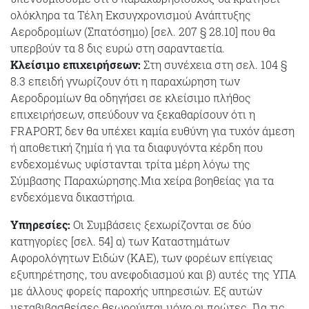
ολόκληρα τα Τέλη Εκσυγχρονισμού Ανάπτυξης
Αεροδρομίων (Σπατόσημο) [σελ. 207 § 28.10] που θα
υπερβούν τα 8 δις ευρώ στη σαρανταετία.
Κλείσιμο επιχειρήσεων:
Στη συνέχεια στη σελ. 104 §
8.3 επειδή γνωρίζουν ότι η παραχώρηση των
Αεροδρομίων θα οδηγήσει σε κλείσιμο πλήθος
επιχειρήσεων, σπεύδουν να ξεκαθαρίσουν ότι η
FRAPORT, δεν θα υπέχει καμία ευθύνη για τυχόν άμεση
ή αποθετική ζημία ή για τα διαφυγόντα κέρδη που
ενδεχομένως υφίστανται τρίτα μέρη λόγω της
Σύμβασης Παραχώρησης.Μια χείρα βοηθείας για τα
ενδεχόμενα δικαστήρια.
Υπηρεσίες:
Οι Συμβάσεις ξεχωρίζονται σε δύο
κατηγορίες [σελ. 54] α) των Καταστημάτων
Αφορολόγητων Ειδών (ΚΑΕ), των φορέων επίγειας
εξυπηρέτησης, του ανεφοδιασμού και β) αυτές της ΥΠΑ
με άλλους φορείς παροχής υπηρεσιών. Εξ αυτών
μεταβιβασθείσες θεωρούνται μόνο οι πρώτες. Για τις