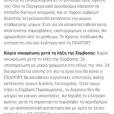
της! Όλα τα Περιφερειακά αεροδρόμια πάσχουν σε
επίπεδο δικτύων απορροής και οι τάφροι ομβρίων
δέχονται πετρελαιοειδή κατάλοιπα του χώρου
στάθμευσης α/φων. Έτσι για να αποκατασταθούν αυτά,
απαιτούνται παρεμβάσεις εκατομμυρίων, οι οποίες θα
αφαιρεθούν από το μίσθωμα. Το Κράτος σταδιακά θα
εισπράττει όλο και λιγότερα από τη FRAPORT.
Καμία υποχρέωση μετά τη λήξη της Σύμβασης:
Καμία
υποχρέωση μετά τη λήξη της Σύμβασης: Σε
υποσημείωση με μικρά γράμματα στο τέλος της σελ. 24
διευκρινίζεται επίσης ότι για τα έργα που θα κάνει η
FRAPORT, θα καταθέσει εγγυητικές επιστολές καλής
εκτέλεσης έργων & καλής λειτουργίας. Όταν όμως
λήξει η Σύμβαση Παραχώρησης, το Δημόσιο δεν θα
μπορεί να εγείρει απαιτήσεις. Αν δηλαδή το ελληνικό
κράτος μετά τη σαρανταετία παραλάβει τα αεροδρόμια
σε μη ικανοποιητική κατάσταση και με χρέη σε ξένες
τράπεζες, η FRAPORT θα ρευστοποιήσει τις εγγυητικές