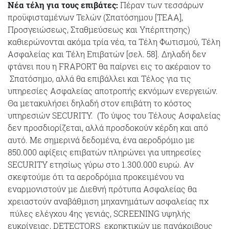
Νέα τέλη για τους επιβάτες:
Πέραν των τεσσάρων
προϋφισταμένων Τελών (Σπατόσημου [ΤΕΑΑ],
Προσγειώσεως, Σταθμεύσεως και Υπέρπτησης)
καθιερώνονται ακόμα τρία νέα, τα Τέλη Φωτισμού, Τέλη
Ασφαλείας και Τέλη Επιβατών [σελ. 58]. Δηλαδή δεν
φτάνει που η FRAPORT θα παίρνει εις το ακέραιον το
Σπατόσημο, αλλά θα επιβάλλει και Τέλος για τις
υπηρεσίες Ασφαλείας αποτροπής εκνόμων ενεργειών.
Θα μετακυλήσει δηλαδή στον επιβάτη το κόστος
υπηρεσιών SECURITY. (Το ύψος του Τέλους Ασφαλείας
δεν προσδιορίζεται, αλλά προσδοκούν κέρδη και από
αυτό. Με σημερινά δεδομένα, ένα αεροδρόμιο με
850.000 αφίξεις επιβατών πληρώνει για υπηρεσίες
SECURITY ετησίως γύρω στο 1.300.000 ευρώ. Αν
σκεφτούμε ότι τα αεροδρόμια προκειμένου να
εναρμονιστούν με Διεθνή πρότυπα Ασφαλείας θα
χρειαστούν αναβάθμιση μηχανημάτων ασφαλείας πχ
πύλες ελέγχου 4ης γενιάς, SCREENING υψηλής
ευκρίνειας, DETECTORS εκρηκτικών με πανάκριβους