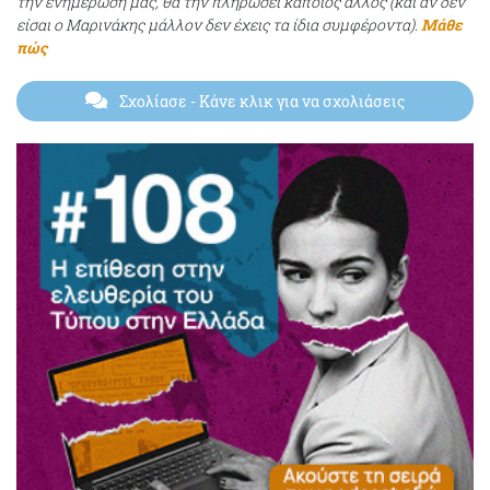
την ενημέρωσή μας, θα την πληρώσει κάποιος άλλος (και αν δεν
είσαι ο Μαρινάκης μάλλον δεν έχεις τα ίδια συμφέροντα).
Μάθε
πώς
Σχολίασε
- Κάνε κλικ για να σχολιάσεις