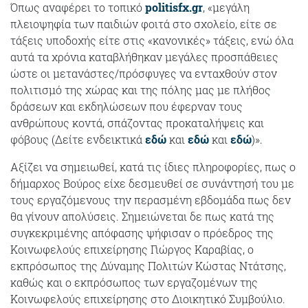
Όπως αναφέρει το τοπικό
politisfx.gr
, «μεγάλη
πλειοψηφία των παιδιών φοιτά στο σχολείο, είτε σε
τάξεις υποδοχής είτε στις «κανονικές» τάξεις, ενώ όλα
αυτά τα χρόνια καταβλήθηκαν μεγάλες προσπάθειες
ώστε οι μετανάστες/πρόσφυγες να ενταχθούν στον
πολιτισμό της χώρας και της πόλης μας με πλήθος
δράσεων και εκδηλώσεων που έφερναν τους
ανθρώπους κοντά, σπάζοντας προκαταλήψεις και
φόβους (Δείτε ενδεικτικά
εδώ
και
εδώ
και
εδώ
)».
Αξίζει να σημειωθεί, κατά τις ίδιες πληροφορίες, πως ο
δήμαρχος Βούρος είχε δεσμευθεί σε συνάντησή του με
τους εργαζόμενους την περασμένη εβδομάδα πως δεν
θα γίνουν απολύσεις. Σημειώνεται δε πως κατά της
συγκεκριμένης απόφασης ψήφισαν ο πρόεδρος της
Κοινωφελούς επιχείρησης Γιώργος Καραβίας, ο
εκπρόσωπος της Δύναμης Πολιτών Κώστας Ντάτσης,
καθώς και ο εκπρόσωπος των εργαζομένων της
Κοινωφελούς επιχείρησης στο Διοικητικό Συμβούλιο.