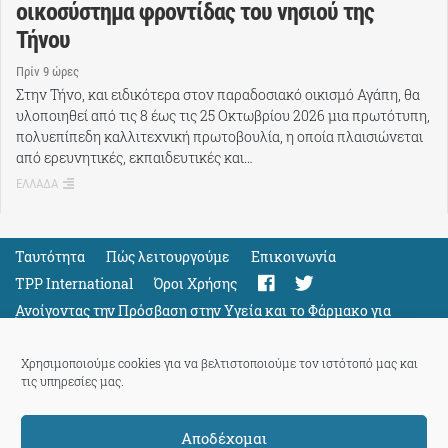
οικοσύστημα φροντίδας του νησιού της
Τήνου
Πρίν 9 ώρες
Στην Τήνο, και ειδικότερα στον παραδοσιακό οικισμό Αγάπη, θα
υλοποιηθεί από τις 8 έως τις 25 Οκτωβρίου 2026 μια πρωτότυπη,
πολυεπίπεδη καλλιτεχνική πρωτοβουλία, η οποία πλαισιώνεται
από ερευνητικές, εκπαιδευτικές και…
ΕΛΛΑΔΑ
Ταυτότητα
Πώς λειτουργούμε
Eπικοινωνία
TPP International
Όροι Χρήσης
Ανοίγοντας την Πρόσβαση στην Υγεία και το Φάρμακο για
Όλους
Support
Χρησιμοποιούμε cookies για να βελτιστοποιούμε τον ιστότοπό μας και
τις υπηρεσίες μας.
Αποδέχομαι