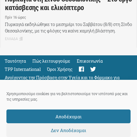
κατάσβεσης και ελικόπτερο
Πρίν 16 ώρες
Πυρκαγιά εκδηλώθηκε το μεσημέρι του Σαββάτου (8/8) στη Σίνδο
Θεσσαλονίκης, με τις φλόγες να καίνε χαμηλή βλάστηση.
ΕΛΛΑΔΑ
Ταυτότητα
Πώς λειτουργούμε
Eπικοινωνία
TPP International
Όροι Χρήσης
Ανοίγοντας την Πρόσβαση στην Υγεία και το Φάρμακο για
Όλους
Support
Χρησιμοποιούμε cookies για να βελτιστοποιούμε τον ιστότοπό μας και
τις υπηρεσίες μας.
Αποδέχομαι
ThePressProject
powered by our
community members
Δεν Αποδέχομαι