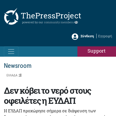
ThePressProject
powered by our
community members
Σύνδεση
Εγγραφή
Support
Newsroom
ΕΛΛΑΔΑ
Δεν κόβει το νερό στους
οφειλέτες η ΕΥΔΑΠ
Η ΕΥΔΑΠ προχώρησε σήμερα σε διάψευση των