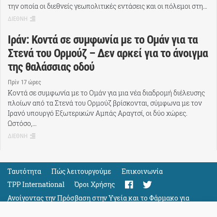
την οποία οι διεθνείς γεωπολιτικές εντάσεις και οι πόλεμοι στη…
ΔΙΕΘΝΗ
Ιράν: Κοντά σε συμφωνία με το Ομάν για τα
Στενά του Ορμούζ – Δεν αρκεί για το άνοιγμα
της θαλάσσιας οδού
Πρίν 17 ώρες
Κοντά σε συμφωνία με το Ομάν για μια νέα διαδρομή διέλευσης
πλοίων από τα Στενά του Ορμούζ βρίσκονται, σύμφωνα με τον
Ιρανό υπουργό Εξωτερικών Αμπάς Αραγτσί, οι δύο χώρες.
Ωστόσο,…
ΔΙΕΘΝΗ
Ταυτότητα
Πώς λειτουργούμε
Eπικοινωνία
TPP International
Όροι Χρήσης
Ανοίγοντας την Πρόσβαση στην Υγεία και το Φάρμακο για
Όλους