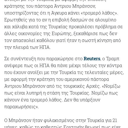
κράτησης του πάστορα Άντριου Μπράνσον,
υποστηρίζοντας ότι η Άγκυρα κάνει «τρομερό λάθος».
Ερωτηθείς για το αν η επιβολή δασμών σε αλουμίνιο
και χάλυβα κατά της Τουρκίας προκαλέσει πρόβλημα σε
άλλες οικονομίες της Ευρώπης, ξεκαθάρισε πως δεν
τον απασχολεί καθόλου γιατί ήταν η σωστή κίνηση από
την πλευρά των ΗΠΑ.
Σε συνέντευξη που παραχώρησε στο
Reuters
, o Τραμπ
ανέφερε πως οι ΗΠΑ θα πάνε μέχρι τέλους την κόντρα
που έχουν ανοίξει με την Τουρκία τις τελευταίες μέρες,
με αφορμή την κράτηση του αμερικανού πάστορα
Άντριου Μπράνσον από τις τουρκικές Αρχές. «Νομίζω
πως είναι λυπηρή η στάση της Τουρκίας. Νομίζω πως
κάνουν ένα τρομερό λάθος. Δεν θα υπάρξουν
παραχωρήσεις».
Ο Μπράνσον ήταν φυλακισμένος στην Τουρκία για 21
μήνες, καθώς το καθεστώς Ερντογάν θεωρεί πως είχε