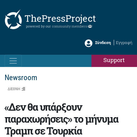
ThePressProject
powered by our
community members
Σύνδεση
Εγγραφή
Support
Newsroom
ΔΙΕΘΝΗ
«Δεν θα υπάρξουν
παραχωρήσεις» το μήνυμα
Τραμπ σε Τουρκία