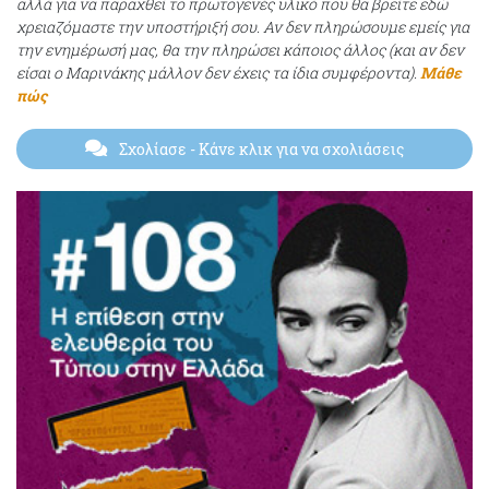
αλλά για να παραχθεί το πρωτογενές υλικό που θα βρείτε εδώ
χρειαζόμαστε την υποστήριξή σου. Αν δεν πληρώσουμε εμείς για
την ενημέρωσή μας, θα την πληρώσει κάποιος άλλος (και αν δεν
είσαι ο Μαρινάκης μάλλον δεν έχεις τα ίδια συμφέροντα).
Μάθε
πώς
Σχολίασε
- Κάνε κλικ για να σχολιάσεις