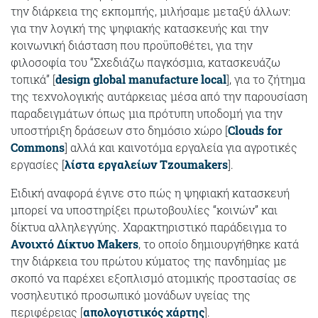
την διάρκεια της εκπομπής, μιλήσαμε μεταξύ άλλων:
για την λογική της ψηφιακής κατασκευής και την
κοινωνική διάσταση που προϋποθέτει, για την
φιλοσοφία του “Σχεδιάζω παγκόσμια, κατασκευάζω
τοπικά” [
design global manufacture local
], για το ζήτημα
της τεχνολογικής αυτάρκειας μέσα από την παρουσίαση
παραδειγμάτων όπως μια πρότυπη υποδομή για την
υποστήριξη δράσεων στο δημόσιο χώρο [
Clouds for
Commons
] αλλά και καινοτόμα εργαλεία για αγροτικές
εργασίες [
λίστα εργαλείων Tzoumakers
].
Ειδική αναφορά έγινε στο πώς η ψηφιακή κατασκευή
μπορεί να υποστηρίξει πρωτοβουλίες “κοινών” και
δίκτυα αλληλεγγύης. Χαρακτηριστικό παράδειγμα το
Ανοιχτό Δίκτυο Makers
, το οποίο δημιουργήθηκε κατά
την διάρκεια του πρώτου κύματος της πανδημίας με
σκοπό να παρέχει εξοπλισμό ατομικής προστασίας σε
νοσηλευτικό προσωπικό μονάδων υγείας της
περιφέρειας [
απολογιστικός χάρτης
].