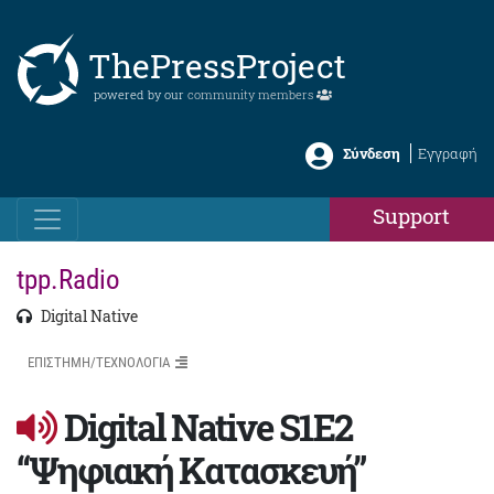
ThePressProject
powered by our
community members
Σύνδεση
Εγγραφή
Support
tpp.Radio
Digital Native
ΕΠΙΣΤΗΜΗ/ΤΕΧΝΟΛΟΓΙΑ
Digital Native S1E2
“Ψηφιακή Κατασκευή”