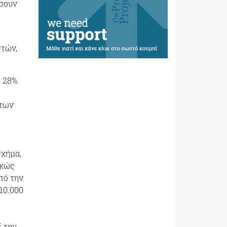
ήσουν
στών,
ο 28%
άτων
σχήμα,
ικώς
πό την
10.000
ί του