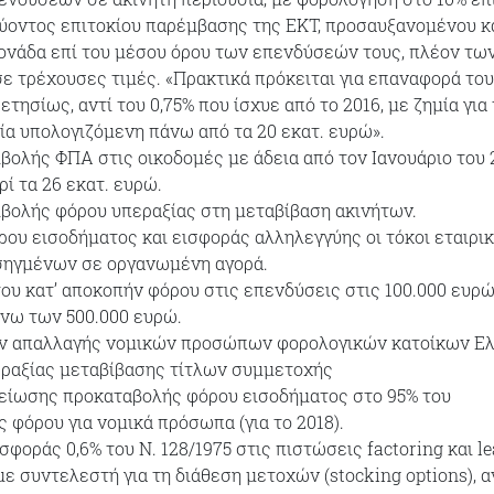
ύοντος επιτοκίου παρέμβασης της ΕΚΤ, προσαυξανομένου κ
ονάδα επί του μέσου όρου των επενδύσεών τους, πλέον τω
σε τρέχουσες τιμές. «Πρακτικά πρόκειται για επαναφορά του
ετησίως, αντί του 0,75% που ίσχυε από το 2016, με ζημία για 
ία υπολογιζόμενη πάνω από τα 20 εκατ. ευρώ».
βολής ΦΠΑ στις οικοδομές με άδεια από τον Ιανουάριο του 
ί τα 26 εκατ. ευρώ.
βολής φόρου υπεραξίας στη μεταβίβαση ακινήτων.
ου εισοδήματος και εισφοράς αλληλεγγύης οι τόκοι εταιρι
σηγμένων σε οργανωμένη αγορά.
ου κατ’ αποκοπήν φόρου στις επενδύσεις στις 100.000 ευρώ,
νω των 500.000 ευρώ.
ν απαλλαγής νομικών προσώπων φορολογικών κατοίκων Ε
ραξίας μεταβίβασης τίτλων συμμετοχής
είωσης προκαταβολής φόρου εισοδήματος στο 95% του
 φόρου για νομικά πρόσωπα (για το 2018).
φοράς 0,6% του Ν. 128/1975 στις πιστώσεις factoring και le
ε συντελεστή για τη διάθεση μετοχών (stocking options), α