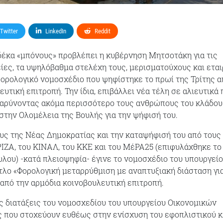
Twitter
LinkedIn
Reddit
έκα «μπόνους» προβλέπει η κυβέρνηση Μητσοτάκη για τις
είες, τα υψηλόβαθμα στελέχη τους, μερισματούχους και εται
ρολογικό νομοσχέδιο που ψηφίστηκε το πρωί της Τρίτης α
υτική επιτροπή. Την ίδια, επιβάλλει νέα τέλη σε αλιευτικά 
βαρύνοντας ακόμα περισσότερο τους ανθρώπους του κλάδου
την Ολομέλεια της Βουλής για την ψήφισή του.
υς της Νέας Δημοκρατίας και την καταψήφισή του από τους
ΙΖΑ, του ΚΙΝΑΛ, του ΚΚΕ και του ΜέΡΑ25 (επιφυλάχθηκε το
λου) -κατά πλειοψηφία- έγινε το νομοσχέδιο του υπουργεί
τλο «Φορολογική μεταρρύθμιση με αναπτυξιακή διάσταση γι
 από την αρμόδια κοινοβουλευτική επιτροπή.
ς διατάξεις του νομοσχεδίου του υπουργείου Οικονομικών
ς που στοχεύουν ευθέως στην ενίσχυση του εφοπλιστικού 