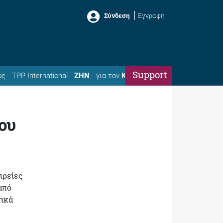
Σύνδεση
Εγγραφή
Support
ός
TPP International
ΖΗΝ
για τον
Κώστα
ου
ιρείες
από
τικά