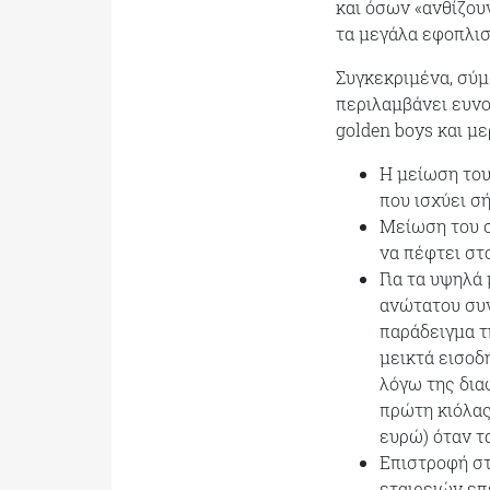
και όσων «ανθίζου
τα μεγάλα εφοπλι
Συγκεκριμένα, σύ
περιλαμβάνει ευνοϊ
golden boys και μ
Η μείωση του
που ισχύει σή
Μείωση του 
να πέφτει στο
Για τα υψηλά
ανώτατου συν
παράδειγμα τ
μεικτά εισοδ
λόγω της δια
πρώτη κιόλας
ευρώ) όταν τ
Επιστροφή στ
εταιρειών επ