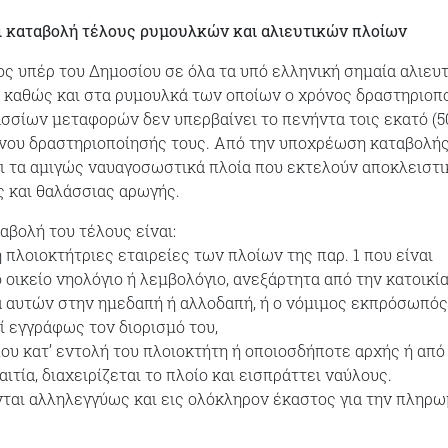
ι καταβολή τέλους ρυμουλκών και αλιευτικών πλοίων
λος υπέρ του Δημοσίου σε όλα τα υπό ελληνική σημαία αλιευ
α, καθώς και στα ρυμουλκά των οποίων ο χρόνος δραστηριοπ
σσίων μεταφορών δεν υπερβαίνει το πενήντα τοις εκατό (5
νου δραστηριοποίησής τους. Από την υποχρέωση καταβολής
ι τα αμιγώς ναυαγοσωστικά πλοία που εκτελούν αποκλειστι
 και θαλάσσιας αρωγής.
αβολή του τέλους είναι:
ή πλοιοκτήτριες εταιρείες των πλοίων της παρ. 1 που είναι
οικείο νηολόγιο ή λεμβολόγιο, ανεξάρτητα από την κατοικία
α αυτών στην ημεδαπή ή αλλοδαπή, ή ο νόμιμος εκπρόσωπός
ί εγγράφως τον διορισμό του,
ου κατ’ εντολή του πλοιοκτήτη ή οποιοσδήποτε αρχής ή από
ιτία, διαχειρίζεται το πλοίο και εισπράττει ναύλους.
ται αλληλεγγύως και εις ολόκληρον έκαστος για την πληρ