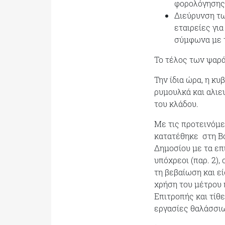
φορολόγησης 
Διεύρυνση τω
εταιρείες γι
σύμφωνα με τ
Το τέλος των ψαρά
Την ίδια ώρα, η κ
ρυμουλκά και αλιε
του κλάδου.
Με τις προτεινόμε
κατατέθηκε στη Βο
Δημοσίου με τα επι
υπόχρεοι (παρ. 2), 
τη βεβαίωση και εί
χρήση του μέτρου 
Επιτροπής και τίθ
εργασίες θαλάσσι