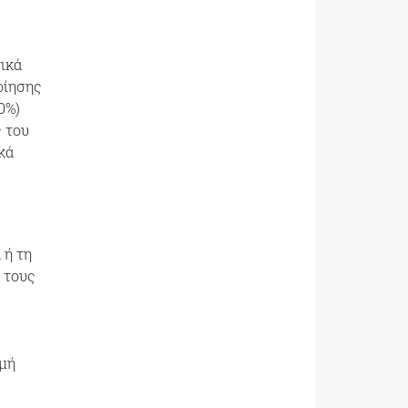
τικά
οίησης
0%)
 του
κά
 ή τη
 τους
ωμή