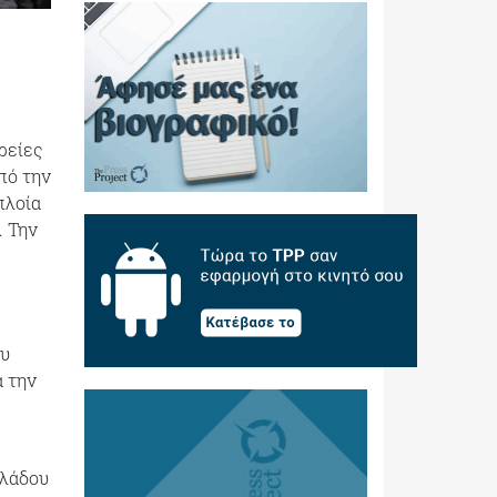
ρείες
πό την
πλοία
. Την
ου
α την
κλάδου