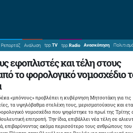
tpp.
TV
Ανασκόπηση
Πολιτισμ
Ρεπορτάζ
Ανάλυση
tpp.
Radio
ς εφοπλιστές και τέλη στους
πό το φορολογικό νομοσχέδιο τ
α
δέκα «μπόνους» προβλέπει η κυβέρνηση Μητσοτάκη για τις
είες, τα υψηλόβαθμα στελέχη τους, μερισματούχους και ετα
ορολογικό νομοσχέδιο που ψηφίστηκε το πρωί της Τρίτης 
ουλευτική επιτροπή. Την ίδια, επιβάλλει νέα τέλη σε αλιευ
κά, επιβαρύνοντας ακόμα περισσότερο τους ανθρώπους του