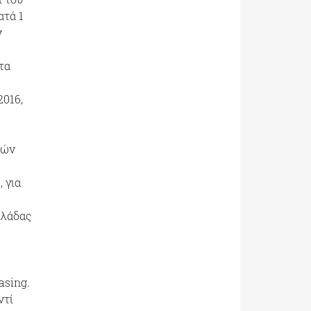
ατά 1
ν
τα
2016,
κών
 για
λλάδας
asing.
ντί