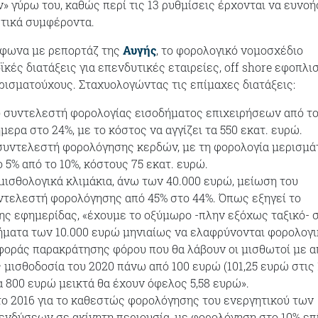
ν» γύρω του, καθώς περί τις 13 ρυθμίσεις έρχονται να ευνο
στικά συμφέροντα.
μφωνα με ρεπορτάζ της
Αυγής
, το φορολογικό νομοσχέδιο
κές διατάξεις για επενδυτικές εταιρείες, off shore εφοπλι
ερισματούχους. Σταχυολογώντας τις επίμαχες διατάξεις:
 συντελεστή φορολογίας εισοδήματος επιχειρήσεων από τ
μερα στο 24%, με το κόστος να αγγίζει τα 550 εκατ. ευρώ.
συντελεστή φορολόγησης κερδών, με τη φορολογία μερισμ
 5% από το 10%, κόστους 75 εκατ. ευρώ.
 μισθολογικά κλιμάκια, άνω των 40.000 ευρώ, μείωση του
τελεστή φορολόγησης από 45% στο 44%. Όπως εξηγεί το
ης εφημερίδας, «έχουμε το οξύμωρο -πλην εξόχως ταξικό- 
ήματα των 10.000 ευρώ μηνιαίως να ελαφρύνονται φορολογ
φοράς παρακράτησης φόρου που θα λάβουν οι μισθωτοί με α
 μισθοδοσία του 2020 πάνω από 100 ευρώ (101,25 ευρώ στις 
α 800 ευρώ μεικτά θα έχουν όφελος 5,58 ευρώ».
ο 2016 για το καθεστώς φορολόγησης του ενεργητικού των
ενδύσεων σε ακίνητη περιουσία, με φορολόγηση στο 10% επ