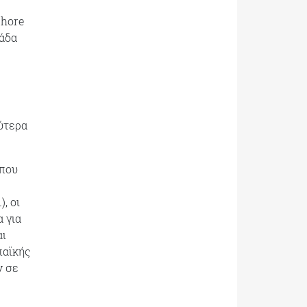
shore
λάδα
ύτερα
 που
, οι
α για
αι
παϊκής
ν σε