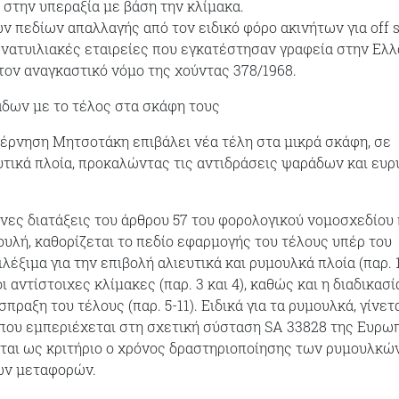
στην υπεραξία με βάση την κλίμακα.
ν πεδίων απαλλαγής από τον ειδικό φόρο ακινήτων για off 
α νατυιλιακές εταιρείες που εγκατέστησαν γραφεία στην Ελ
ον αναγκαστικό νόμο της χούντας 378/1968.
δων με το τέλος στα σκάφη τους
υβέρνηση Μητσοτάκη επιβάλει νέα τέλη στα μικρά σκάφη, σε
υτικά πλοία, προκαλώντας τις αντιδράσεις ψαράδων και ευρ
νες διατάξεις του άρθρου 57 του φορολογικού νομοσχεδίου
υλή, καθορίζεται το πεδίο εφαρμογής του τέλους υπέρ του
λέξιμα για την επιβολή αλιευτικά και ρυμουλκά πλοία (παρ. 1)
οι αντίστοιχες κλίμακες (παρ. 3 και 4), καθώς και η διαδικασί
σπραξη του τέλους (παρ. 5-11). Ειδικά για τα ρυμουλκά, γίνετ
που εμπεριέχεται στη σχετική σύσταση SA 33828 της Ευρω
εται ως κριτήριο ο χρόνος δραστηριοποίησης των ρυμουλκώ
ων μεταφορών.