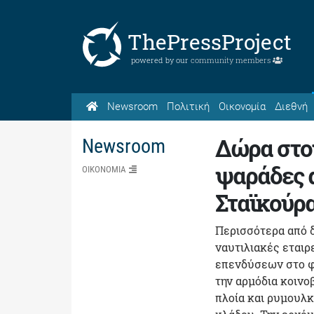
ThePressProject
powered by our
community members
Newsroom
Πολιτική
Οικονομία
Διεθνή
Δώρα στου
Newsroom
ψαράδες α
ΟΙΚΟΝΟΜΙΑ
Σταϊκούρ
Περισσότερα από 
ναυτιλιακές εταιρ
επενδύσεων στο φ
την αρμόδια κοινοβ
πλοία και ρυμουλ