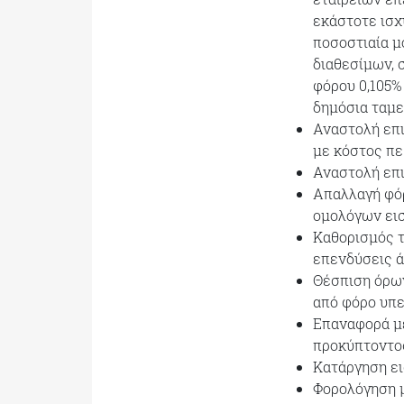
εκάστοτε ισχ
ποσοστιαία μ
διαθεσίμων, 
φόρου 0,105% 
δημόσια ταμε
Αναστολή επι
με κόστος περ
Αναστολή επι
Απαλλαγή φόρ
ομολόγων ει
Καθορισμός τ
επενδύσεις ά
Θέσπιση όρω
από φόρο υπε
Επαναφορά μ
προκύπτοντος
Κατάργηση εισ
Φορολόγηση μ