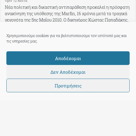
Πρίν 12 λεπτά
Νέα πολιτική και δικαστική αντιπαράθεση προκαλεί η πρόσφατη
ανακίνηση της υπόθεσης της Marfin, 16 χρόνια μετά τα τραγικά
γεγονότα της 5ης Μαΐου 2010. Ο δικηγόρος Κώστας Παπαδάκης,
ο οποίος υπερασπίζεται…
ΕΛΛΑΔΑ
Χρησιμοποιούμε cookies για να βελτιστοποιούμε τον ιστότοπό μας και
τις υπηρεσίες μας.
Υπό έλεγχο τέθηκε η φωτιά στην Ερμακιά
Κοζάνης
Αποδέχομαι
Πρίν 14 ώρες
Δεν Αποδέχομαι
Χωρίς ενεργό μέτωπο είναι η πυρκαγιά που εκδηλώθηκε
νωρίτερα σε δασική βλάστηση στην Ερμακιά Κοζάνης.
Προτιμήσεις
ΕΛΛΑΔΑ
Ταυτότητα
Πώς λειτουργούμε
Eπικοινωνία
TPP International
Όροι Χρήσης
Ανοίγοντας την Πρόσβαση στην Υγεία και το Φάρμακο για
Όλους