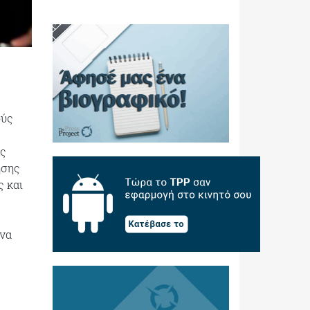
ούς
ες
ησης
ς και
 να