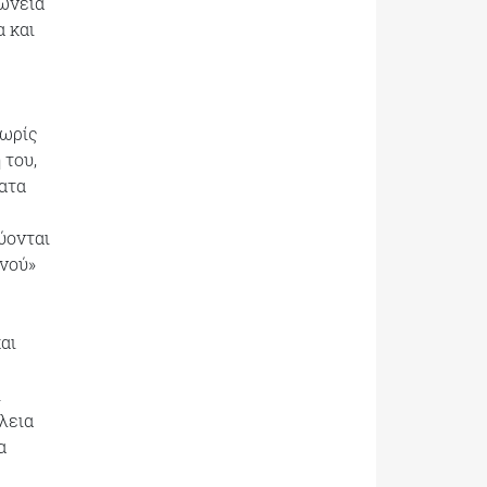
ρωνεία
α και
Χωρίς
 του,
ματα
ύονται
ινού»
αι
ί
λεια
α