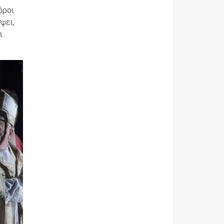
όροι
ψει,
ι