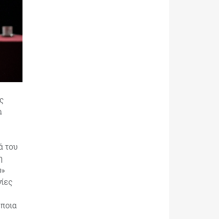
ς
n
ά του
η
ύ»
γίες
«ποια
ς