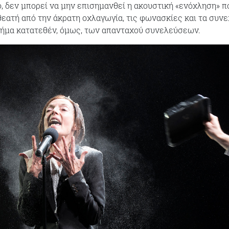
 δεν μπορεί να μην επισημανθεί η ακουστική «ενόχληση» π
θεατή από την άκρατη οχλαγωγία, τις φωνασκίες και τα συν
σήμα κατατεθέν, όμως, των απανταχού συνελεύσεων.