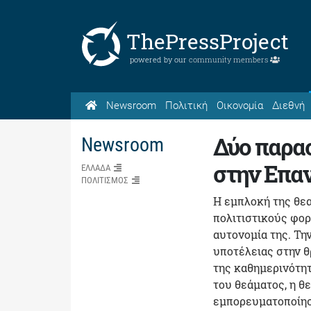
ThePressProject
powered by our
community members
Newsroom
Πολιτική
Οικονομία
Διεθνή
Δύο παρασ
Newsroom
στην Επα
ΕΛΛΑΔΑ
ΠΟΛΙΤΙΣΜΟΣ
Η εμπλοκή της θεα
πολιτιστικούς φορ
αυτονομία της. Τη
υποτέλειας στην θ
της καθημερινότητ
του θεάματος, η θε
εμπορευματοποίηση