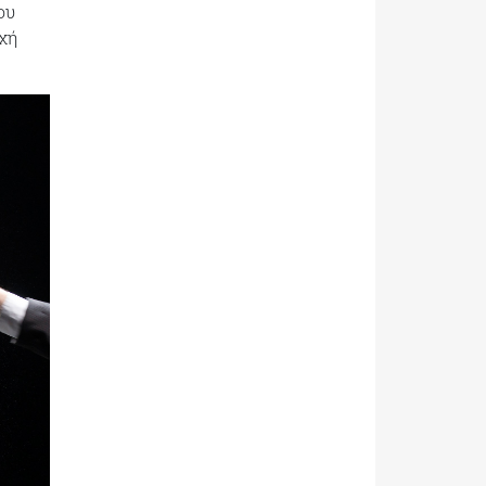
ου
εχή