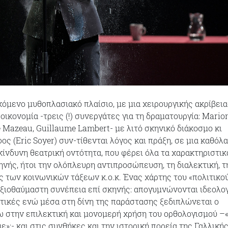
όμενο μυθοπλασιακό πλαίσιο, με μια χειρουργικής ακρίβεια
ικονομία -τρεις (!) συνεργάτες για τη δραματουργία: Mario
e Mazeau, Guillaume Lambert- με λιτό σκηνικό διάκοσμο κι
ς (Eric Soyer) συν-τίθενται λόγος και πράξη, σε μια καθόλα
κίνδυνη θεατρική οντότητα, που φέρει όλα τα χαρακτηριστικ
ηνής, ήτοι την ολόπλευρη αντιπροσώπευση, τη διαλεκτική, τ
ος των κοινωνικών τάξεων κ.ο.κ. Ένας χάρτης του «πολιτικο
ξιοθαύμαστη συνέπεια επί σκηνής: απογυμνώνονται ιδεολο
κτικές ενώ μέσα στη δίνη της παράστασης ξεδιπλώνεται ο
 στην επιλεκτική και μονομερή χρήση του ορθολογισμού –
»;- και στις συνθήκες και την ιστορική πορεία της Γαλλική