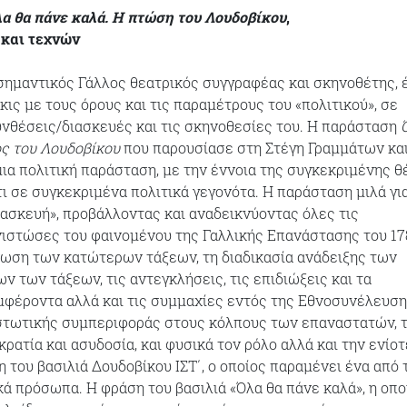
α θα πάνε καλά. Η πτώση του Λουδοβίκου
,
και τεχνών
σημαντικός Γάλλος θεατρικός συγγραφέας και σκηνοθέτης, 
ις με τους όρους και τις παραμέτρους του «πολιτικού», σε
υνθέσεις/διασκευές και τις σκηνοθεσίες του. Η παράσταση
ος του Λουδοβίκου
που παρουσίασε στη Στέγη Γραμμάτων κα
μια πολιτική παράσταση, με την έννοια της συγκεκριμένης θ
ι σε συγκεκριμένα πολιτικά γεγονότα. Η παράσταση μιλά γι
τασκευή», προβάλλοντας και αναδεικνύοντας όλες τις
ιστώσες του φαινομένου της Γαλλικής Επανάστασης του 17
ωση των κατώτερων τάξεων, τη διαδικασία ανάδειξης των
 των τάξεων, τις αντεγκλήσεις, τις επιδιώξεις και τα
φέροντα αλλά και τις συμμαχίες εντός της Εθνοσυνέλευση
στωτικής συμπεριφοράς στους κόλπους των επαναστατών, 
ρατία και ασυδοσία, και φυσικά τον ρόλο αλλά και την ενίοτ
 του βασιλιά Δουδοβίκου ΙΣΤ΄, ο οποίος παραμένει ένα από 
κά πρόσωπα. Η φράση του βασιλιά «Όλα θα πάνε καλά», η οπο