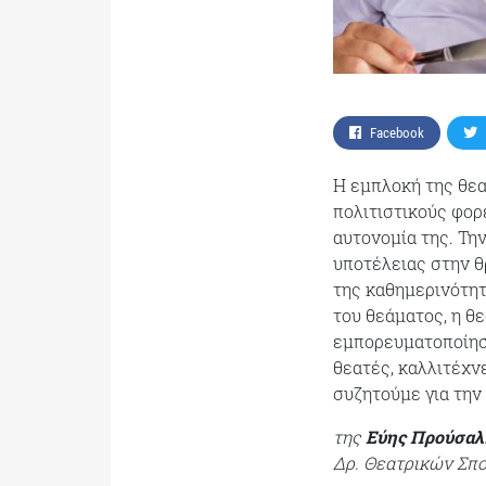
Facebook
Η εμπλοκή της θεα
πολιτιστικούς φορ
αυτονομία της. Τη
υποτέλειας στην θ
της καθημερινότητ
του θεάματος, η θε
εμπορευματοποίηση
θεατές, καλλιτέχν
συζητούμε για την
της
Εύης Προύσαλ
Δρ. Θεατρικών Σπ