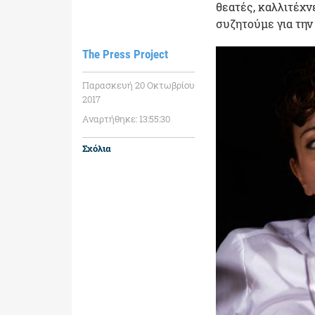
θεατές, καλλιτέχν
συζητούμε για τη
The Press Project
Παρασκευή 20 Οκτωβρίου
2017
Αναρτήθηκε: 13:55:30
Σχόλια