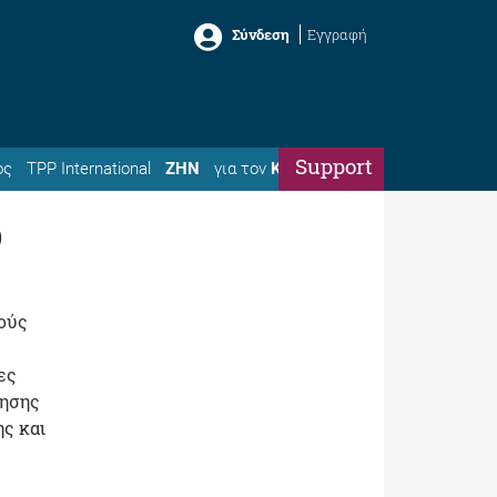
Σύνδεση
Εγγραφή
Support
ός
TPP International
ΖΗΝ
για τον
Κώστα
κούς
ες
ίησης
ης και