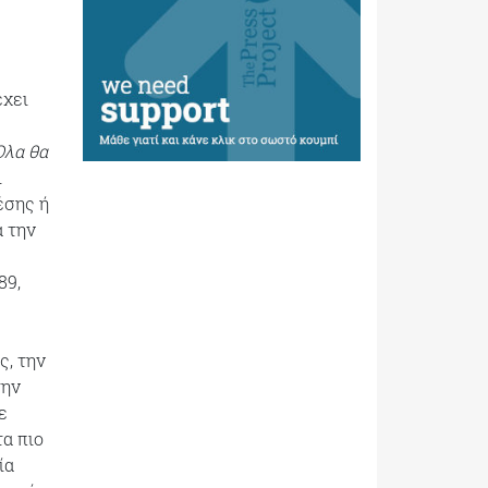
έχει
Όλα θα
ι
έσης ή
α την
89,
ς, την
την
ε
τα πιο
ία