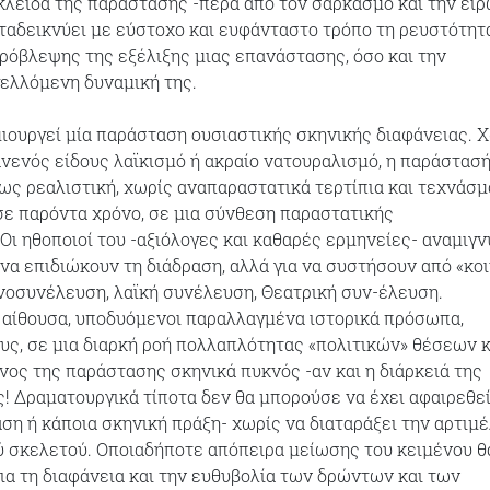
κλείδα της παράστασης -πέρα από τον σαρκασμό και την ει
αταδεικνύει με εύστοχο και ευφάνταστο τρόπο τη ρευστότητ
ρόβλεψης της εξέλιξης μιας επανάστασης, όσο και την
ελλόμενη δυναμική της.
ιουργεί μία παράσταση ουσιαστικής σκηνικής διαφάνειας. 
ανενός είδους λαϊκισμό ή ακραίο νατουραλισμό, η παράστασή
ρως ρεαλιστική, χωρίς αναπαραστατικά τερτίπια και τεχνάσ
σε παρόντα χρόνο, σε μια σύνθεση παραστατικής
Οι ηθοποιοί του -αξιόλογες και καθαρές ερμηνείες- αναμιγν
 να επιδιώκουν τη διάδραση, αλλά για να συστήσουν από «κο
νοσυνέλευση, λαϊκή συνέλευση, Θεατρική συν-έλευση.
 αίθουσα, υποδυόμενοι παραλλαγμένα ιστορικά πρόσωπα,
ς, σε μια διαρκή ροή πολλαπλότητας «πολιτικών» θέσεων κ
όνος της παράστασης σκηνικά πυκνός -αν και η διάρκειά της
ς! Δραματουργικά τίποτα δεν θα μπορούσε να έχει αφαιρεθε
άση ή κάποια σκηνική πράξη- χωρίς να διαταράξει την αρτιμέ
 σκελετού. Οποιαδήποτε απόπειρα μείωσης του κειμένου θ
για τη διαφάνεια και την ευθυβολία των δρώντων και των