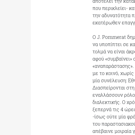
αποτελεί την κατα
που περικλείει- κ
την αδυνατότητα π
εκατέρωθεν επαγγ
Ο J. Pommerat δημ
να υποπίπτει σε κ
τολμά να είναι άκ
αφού «συμβαίνει» 
«αναπαράστασης». 
με το κοινό, χωρίς
μία συνέλευση: Εθ
Διασπείρονται στη
εναλλάσσουν ρόλου
διαλεκτικής. Ο χρ
ξεπερνά τις 4 ώρε
-ίσως ούτε μία φρ
του παραστασιακού
απέβαινε μοιραία 