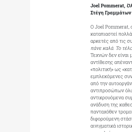
Joel
Pommerat
,
Όλ
Στέγη Γραμμάτων 
Ο Joel Pommerat, 
καταπιαστεί πολλάκ
αρκετές από τις σ
πάνε καλά. Το τέλ
Τεχνών δεν είναι 
αντίθεσης απέναντ
«πολιτική» ως «κα
εμπλεκόμενες συν
από την αυτοοργάν
αντιπροσώπων όλων
αντικρουόμενα συμ
ανάδυση της καθε
πανταχόθεν τρομοκ
διφορούμενη στάση
αινιγματικά ιστορι