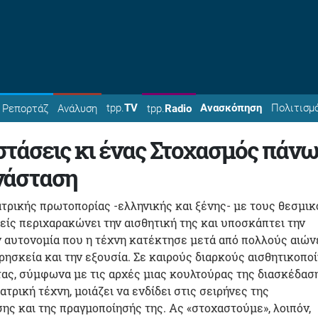
tpp.
TV
Ανασκόπηση
Πολιτισμ
Ρεπορτάζ
Ανάλυση
tpp.
Radio
τάσεις κι ένας Στοχασμός πάνω
νάσταση
τρικής πρωτοπορίας -ελληνικής και ξένης- με τους θεσμι
είς περιχαρακώνει την αισθητική της και υποσκάπτει την
ν αυτονομία που η τέχνη κατέκτησε μετά από πολλούς αιών
ρησκεία και την εξουσία. Σε καιρούς διαρκούς αισθητικοπο
ας, σύμφωνα με τις αρχές μιας κουλτούρας της διασκέδασ
ατρική τέχνη, μοιάζει να ενδίδει στις σειρήνες της
ς και της πραγμοποίησής της. Ας «στοχαστούμε», λοιπόν,