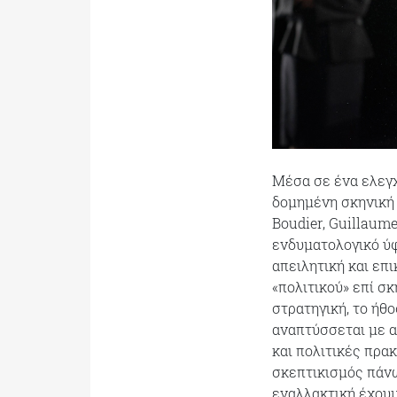
Μέσα σε ένα ελεγχ
δομημένη σκηνική ο
Boudier, Guillaum
ενδυματολογικό ύφο
απειλητική και επι
«πολιτικού» επί σκ
στρατηγική, το ήθ
αναπτύσσεται με α
και πολιτικές πρα
σκεπτικισμός πάνω
εναλλακτική έχουμε