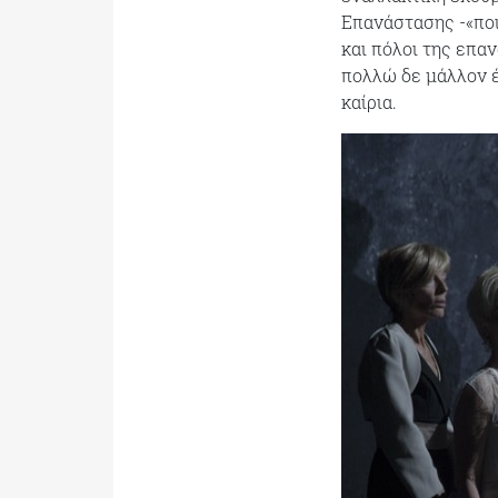
Επανάστασης -«ποι
και πόλοι της επα
πολλώ δε μάλλον έ
καίρια.