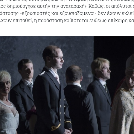
ος δημιούργησε αυτήν την αναταραχή»; Καθώς, οι απόλυτοι 
νάστασης -εξουσιαστές και εξουσιαζόμενοι- δεν έχουν εκλεί
χουν επιταθεί, η παράσταση καθίσταται ευθέως επίκαιρη κα