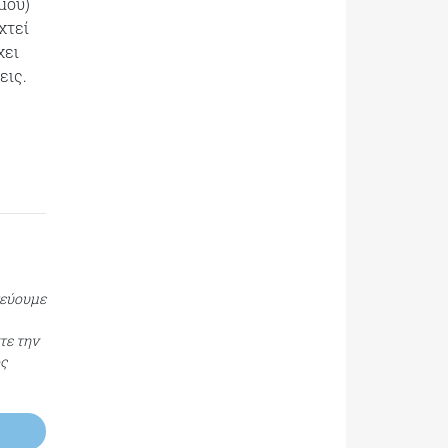
μού)
χτεί
χει
εις.
τεύουμε
τε την
ος