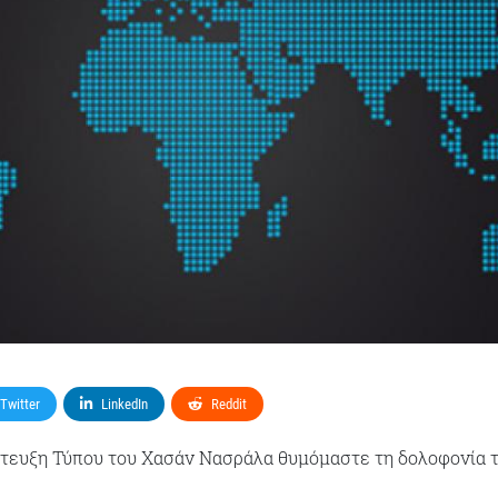
Twitter
LinkedIn
Reddit
ντευξη Τύπου του Χασάν Νασράλα θυμόμαστε τη δολοφονία 