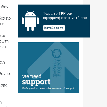
χεδόν
δοχείο
ι η
ται
πρώτη
σφατα
αιη
βάνου.
ισμα
η