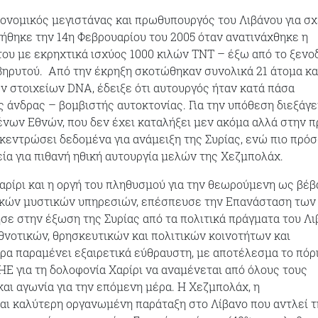
ικονομικός μεγιστάνας και πρωθυπουργός του Λιβάνου για σ
νήθηκε την 14η Φεβρουαρίου του 2005 όταν ανατινάχθηκε η
ου με εκρηχτικά ισχύος 1000 κιλών ΤΝΤ – έξω από το ξενο
Βηρυτού. Από την έκρηξη σκοτώθηκαν συνολικά 21 άτομα κα
 στοιχείων DNA, έδειξε ότι αυτουργός ήταν κατά πάσα
 άνδρας – βομβιστής αυτοκτονίας. Για την υπόθεση διεξάγε
νων Εθνών, που δεν έχει καταλήξει μεν ακόμα αλλά στην 
κεντρώσει δεδομένα για ανάμειξη της Συρίας, ενώ πιο πρό
ία για πιθανή ηθική αυτουργία μελών της Χεζμπολάχ.
αρίρι και η οργή του πληθυσμού για την θεωρούμενη ως βέβ
ακών μυστικών υπηρεσιών, επέσπευσε την Επανάσταση των
σε στην έξωση της Συρίας από τα πολιτικά πράγματα του Λι
θνοτικών, θρησκευτικών και πολιτικών κοινοτήτων και
α παραμένει εξαιρετικά εύθραυστη, με αποτέλεσμα το πόρ
ΗΕ για τη δολοφονία Χαρίρι να αναμένεται από όλους τους
και αγωνία για την επόμενη μέρα. Η Χεζμπολάχ, η
ι καλύτερη οργανωμένη παράταξη στο Λίβανο που αντλεί τ