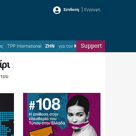
Σύνδεση
Εγγραφή
Support
ός
TPP International
ΖΗΝ
για τον
Κώστα
ίρι
 του