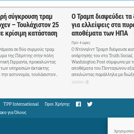
δρή σύγκρουση τραμ
Ο Τραμπ διαψεύδει τα
χεν – Τουλάχιστον 25
για ελλείψεις στα πυρ
σε κρίσιμη κατάσταση
αποθέματα των ΗΠΑ
Πρίν 4 ώρες
άμεσα σε δύο συρμούς τραμ
Ο Ντόναλντ Τραμπ διέψευσε κα
υμα της Πέμπτης στην πόλη
ανάρτησής του στο Truth Social,
υτική Γερμανία, προκαλώντας
Washington Post σύμφωνα με το
 των υπηρεσιών έκτακτης
αποθέματα του Πενταγώνου εξα
 την αστυνομία, τουλάχιστον…
απειλώντας παράλληλα με διώξ
ΔΙΕΘΝΗ
TPP International
Όροι Χρήσης
ακο για Όλους
Χρησιμοποιο