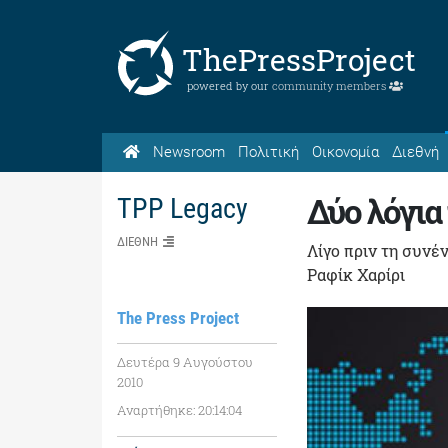
ThePressProject
powered by our
community members
Newsroom
Πολιτική
Οικονομία
Διεθνή
Δύο λόγια
TPP Legacy
ΔΙΕΘΝΗ
Λίγο πριν τη συν
Ραφίκ Χαρίρι
The Press Project
Δευτέρα 9 Αυγούστου
2010
Αναρτήθηκε: 20:14:04