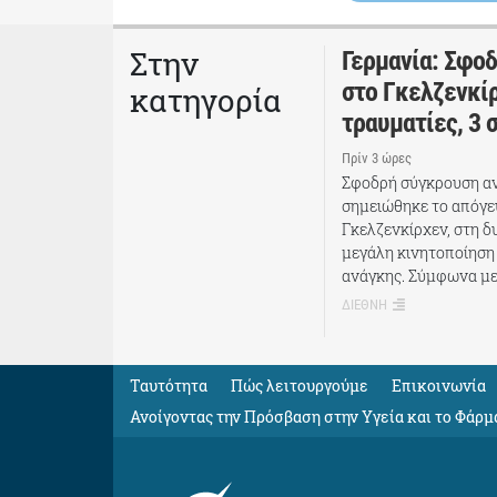
Στην
Γερμανία: Σφο
στο Γκελζενκίρ
κατηγορία
τραυματίες, 3 
Πρίν 3 ώρες
Σφοδρή σύγκρουση αν
σημειώθηκε το απόγε
Γκελζενκίρχεν, στη δ
μεγάλη κινητοποίηση
ανάγκης. Σύμφωνα με
ΔΙΕΘΝΗ
Ταυτότητα
Πώς λειτουργούμε
Eπικοινωνία
Ανοίγοντας την Πρόσβαση στην Υγεία και το Φάρμ