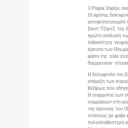
Ο Ραφίκ Χαρίρι, ο
10 χρόνια, δολοφο
αυτοκινητοπομπή τ
Σαιντ Τζορτζ της 
πρώτη ανάλυση των
πιθανότητα νεαρός
έρευνα των Ηνωμέ
φάση της είχε συγ
διέρρευσαν στοιχε
Η δολοφονία του Χ
ανάμιξη των συρι
Κέδρων, που οδήγη
Η ισορροπία των ε
συμμαχιών στη χώρ
της έρευνας του Ο
ντόπιους με φόβο 
πολυπληθέστερη κα