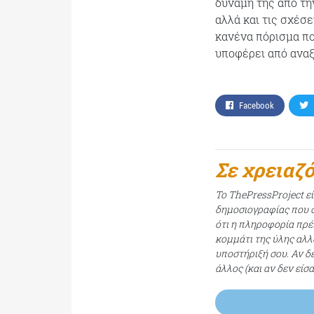
δύναμή της από τη
αλλά και τις σχέσε
κανένα πόρισμα πο
υποφέρει από αναξ
Facebook
Σε χρειαζ
Το ThePressProject ε
δημοσιογραφίας που σ
ότι η πληροφορία πρέπ
κομμάτι της ύλης αλλ
υποστήριξή σου. Αν δ
άλλος (και αν δεν είσ