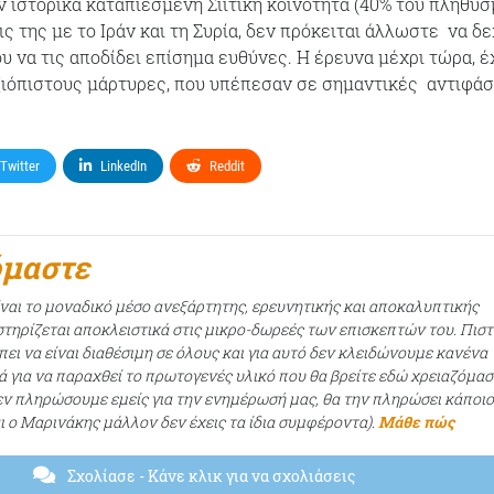
ν ιστορικά καταπιεσμένη Σιιτική κοινότητα (40% του πληθυσ
ις της με το Ιράν και τη Συρία, δεν πρόκειται άλλωστε να δε
υ να τις αποδίδει επίσημα ευθύνες. Η έρευνα μέχρι τώρα, έ
ιόπιστους μάρτυρες, που υπέπεσαν σε σημαντικές αντιφάσ
Twitter
LinkedIn
Reddit
όμαστε
ίναι το μοναδικό μέσο ανεξάρτητης, ερευνητικής και αποκαλυπτικής
τηρίζεται αποκλειστικά στις μικρο-δωρεές των επισκεπτών του. Πισ
ει να είναι διαθέσιμη σε όλους και για αυτό δεν κλειδώνουμε κανένα
ά για να παραχθεί το πρωτογενές υλικό που θα βρείτε εδώ χρειαζόμασ
εν πληρώσουμε εμείς για την ενημέρωσή μας, θα την πληρώσει κάποι
αι ο Μαρινάκης μάλλον δεν έχεις τα ίδια συμφέροντα).
Μάθε πώς
Σχολίασε
- Κάνε κλικ για να σχολιάσεις