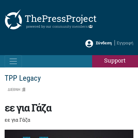
ThePressProject
powered by our
community members
Σύνδεση
Εγγραφή
Support
TPP Legacy
ΔΙΕΘΝΗ
εε για Γάζα
εε για Γάζα