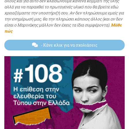
όλους και για αυτό δεν κλειδώνουμε κανένα κομμάτι της ύλης
αλλά για να παραχθεί το πρωτογενές υλικό που θα βρείτε εδώ
χρειαζόμαστε την υποστήριξή σου. Αν δεν πληρώσουμε εμείς για
την ενημέρωσή μας, θα την πληρώσει κάποιος άλλος (και αν δεν
είσαι ο Μαρινάκης μάλλον δεν έχεις τα ίδια συμφέροντα).
Μάθε
πώς
- Κάνε κλικ για να σχολιάσεις