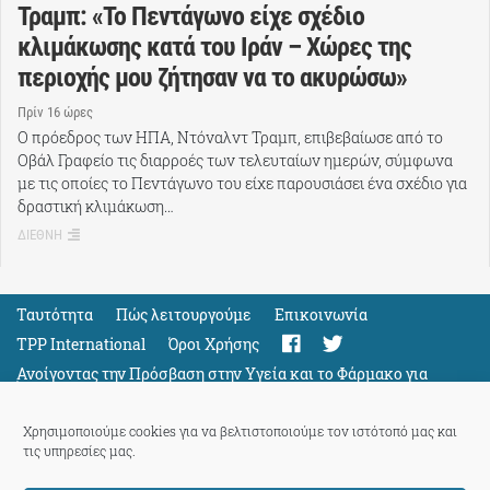
Τραμπ: «Το Πεντάγωνο είχε σχέδιο
κλιμάκωσης κατά του Ιράν – Χώρες της
περιοχής μου ζήτησαν να το ακυρώσω»
Πρίν 16 ώρες
Ο πρόεδρος των ΗΠΑ, Ντόναλντ Τραμπ, επιβεβαίωσε από το
Οβάλ Γραφείο τις διαρροές των τελευταίων ημερών, σύμφωνα
με τις οποίες το Πεντάγωνο του είχε παρουσιάσει ένα σχέδιο για
δραστική κλιμάκωση…
ΔΙΕΘΝΗ
Ταυτότητα
Πώς λειτουργούμε
Eπικοινωνία
TPP International
Όροι Χρήσης
Ανοίγοντας την Πρόσβαση στην Υγεία και το Φάρμακο για
Όλους
Support
Χρησιμοποιούμε cookies για να βελτιστοποιούμε τον ιστότοπό μας και
τις υπηρεσίες μας.