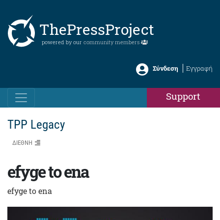
ThePressProject
powered by our
community members
Σύνδεση
Εγγραφή
Support
TPP Legacy
ΔΙΕΘΝΗ
efyge to ena
efyge to ena