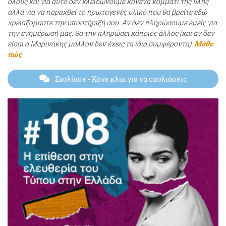
όλους και για αυτό δεν κλειδώνουμε κανένα κομμάτι της ύλης
αλλά για να παραχθεί το πρωτογενές υλικό που θα βρείτε εδώ
χρειαζόμαστε την υποστήριξή σου. Αν δεν πληρώσουμε εμείς για
την ενημέρωσή μας, θα την πληρώσει κάποιος άλλος (και αν δεν
είσαι ο Μαρινάκης μάλλον δεν έχεις τα ίδια συμφέροντα).
Μάθε
πώς
Σχολίασε
- Κάνε κλικ για να σχολιάσεις