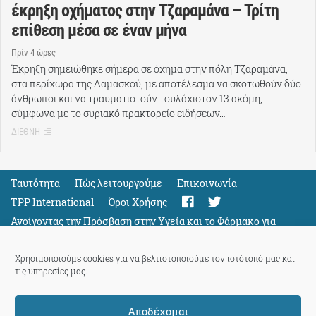
έκρηξη οχήματος στην Τζαραμάνα – Τρίτη
επίθεση μέσα σε έναν μήνα
Πρίν 4 ώρες
Έκρηξη σημειώθηκε σήμερα σε όχημα στην πόλη Τζαραμάνα,
στα περίχωρα της Δαμασκού, με αποτέλεσμα να σκοτωθούν δύο
άνθρωποι και να τραυματιστούν τουλάχιστον 13 ακόμη,
σύμφωνα με το συριακό πρακτορείο ειδήσεων…
ΔΙΕΘΝΗ
Ταυτότητα
Πώς λειτουργούμε
Eπικοινωνία
TPP International
Όροι Χρήσης
Ανοίγοντας την Πρόσβαση στην Υγεία και το Φάρμακο για
Όλους
Support
Χρησιμοποιούμε cookies για να βελτιστοποιούμε τον ιστότοπό μας και
τις υπηρεσίες μας.
Αποδέχομαι