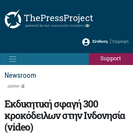
ThePressProject
powered by our
community members
Σύνδεση
Εγγραφή
Support
Newsroom
ΔΙΕΘΝΗ
Εκδικητική σφαγή 300
κροκόδειλων στην Ινδονησία
(video)