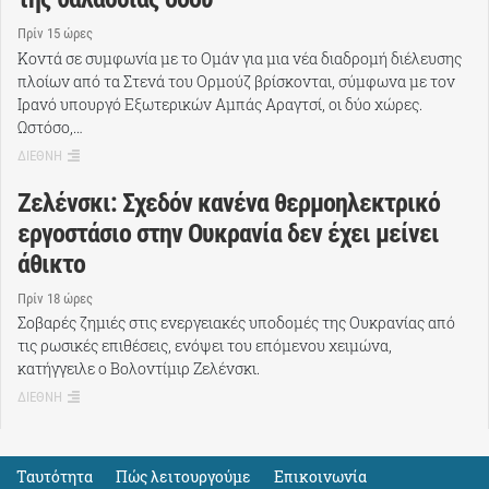
Πρίν 15 ώρες
Κοντά σε συμφωνία με το Ομάν για μια νέα διαδρομή διέλευσης
πλοίων από τα Στενά του Ορμούζ βρίσκονται, σύμφωνα με τον
Ιρανό υπουργό Εξωτερικών Αμπάς Αραγτσί, οι δύο χώρες.
Ωστόσο,…
ΔΙΕΘΝΗ
Ζελένσκι: Σχεδόν κανένα θερμοηλεκτρικό
εργοστάσιο στην Ουκρανία δεν έχει μείνει
άθικτο
Πρίν 18 ώρες
Σοβαρές ζημιές στις ενεργειακές υποδομές της Ουκρανίας από
τις ρωσικές επιθέσεις, ενόψει του επόμενου χειμώνα,
κατήγγειλε ο Βολοντίμιρ Ζελένσκι.
ΔΙΕΘΝΗ
Ταυτότητα
Πώς λειτουργούμε
Eπικοινωνία