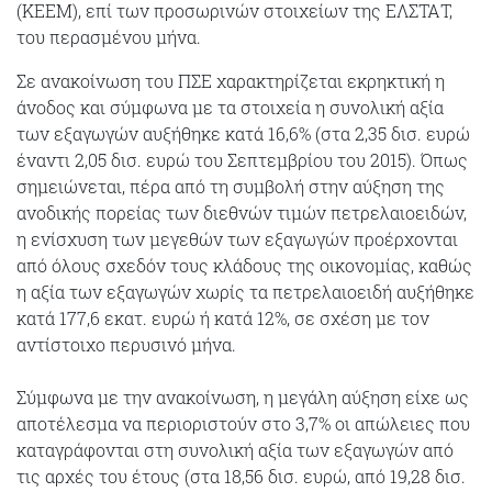
(ΚΕΕΜ), επί των προσωρινών στοιχείων της ΕΛΣΤΑΤ,
του περασμένου μήνα.
Σε ανακοίνωση του ΠΣΕ χαρακτηρίζεται εκρηκτική η
άνοδος και σύμφωνα με τα στοιχεία η συνολική αξία
των εξαγωγών αυξήθηκε κατά 16,6% (στα 2,35 δισ. ευρώ
έναντι 2,05 δισ. ευρώ του Σεπτεμβρίου του 2015). Όπως
σημειώνεται, πέρα από τη συμβολή στην αύξηση της
ανοδικής πορείας των διεθνών τιμών πετρελαιοειδών,
η ενίσχυση των μεγεθών των εξαγωγών προέρχονται
από όλους σχεδόν τους‭‭ ‬κλάδους‭‭ ‬της ‬οικονομίας, ‬καθώς‭
‬η‭ ‬αξία‭ ‬‬των‭ ‬εξαγωγών‭ ‬χωρίς ‬τα‭ ‬πετρελαιοειδή αυξήθηκε
κατά 177,6 εκατ. ευρώ ή κατά 12%, σε σχέση με τον
αντίστοιχο περυσινό μήνα.
Σύμφωνα με την ανακοίνωση, η μεγάλη αύξηση είχε ως
αποτέλεσμα να περιοριστούν στο 3,7% οι απώλειες που
καταγράφονται στη συνολική αξία των εξαγωγών από
τις αρχές του έτους (στα 18,56 δισ. ευρώ, από 19,28 δισ.