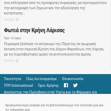
που επλήγησαν από τις πρόσφατες πυρκαγιές, με προτεραιότητα
την καταγραφή των ζημιών και την αξιολόγηση της
κατάστασης…
ΕΛΛΑΔΑ
Φωτιά στην Κρήνη Λάρισας
Πρίν 16 ώρες
Πυρκαγιά ξέσπασε το απόγευμα της Πέμπτης σε γεωργική
έκταση στην περιοχή Κρήνη του Δήμου Φαρσάλων, στη Λάρισα,
με τις πυροσβεστικές αρχές να κινητοποιούνται άμεσα.
ΕΛΛΑΔΑ
Ταυτότητα
Πώς λειτουργούμε
Eπικοινωνία
TPP International
Όροι Χρήσης
Ανοίγοντας την Πρόσβαση στην Υγεία και το Φάρμακο για
Όλους
Support
Χρησιμοποιούμε cookies για να βελτιστοποιούμε τον ιστότοπό μας και
τις υπηρεσίες μας.