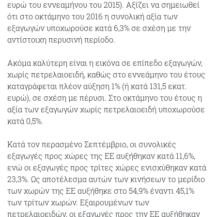
ευρώ του εννεαμήνου του 2015). Αξίζει να σημειωθεί
ότι στο οκτάμηνο του 2016 η συνολική αξία των
εξαγωγών υποχωρούσε κατά 6,3% σε σχέση με την
αντίστοιχη περυσινή περίοδο.
Ακόμα καλύτερη είναι η εικόνα σε επίπεδο εξαγωγών,
χωρίς πετρελαιοειδή, καθώς στο εννεάμηνο του έτους
καταγράφεται πλέον αύξηση 1% (ή κατά 131,5 εκατ.
ευρώ), σε σχέση‭‭ ‬με‭ ‬πέρυσι. ‬Στο οκτάμηνο‭‭ ‬του‭ ‬‬έτους‭ ‬‬η‭
‬αξία ‬των‭ ‬εξαγωγών‬‭ ‬χωρίς ‬πετρελαιοειδή υποχωρούσε
κατά 0,5%.
Κατά τον περασμένο Σεπτέμβριο, οι συνολικές
εξαγωγές προς χώρες της ΕΕ αυξήθηκαν κατά‭ ‬‬11,6%,
‬ενώ‭ ‬‬οι‭ ‬‬εξαγωγές‭ ‬προς‭ ‬τρίτες‭ χώρες‭ ‬ενισχύθηκαν‭ ‬κατά‭
‬23,3%.‭ ‬Ως αποτέλεσμα αυτών των κινήσεων το μερίδιο
των χωρών της ΕΕ αυξήθηκε στο 54,9% έναντι 45,1%
των τρίτων χωρών. Εξαιρουμένων των
πετρελαιοειδών, οι εξαγωγές προς την ΕΕ αυξήθηκαν