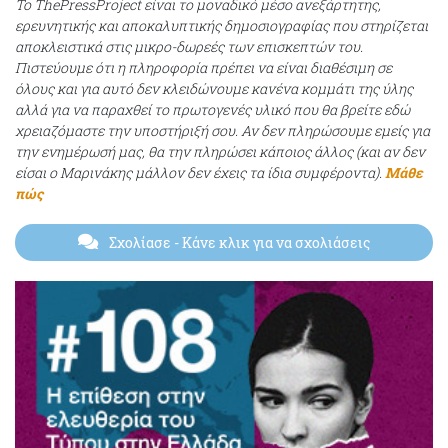
Το ThePressProject είναι το μοναδικό μέσο ανεξάρτητης,
ερευνητικής και αποκαλυπτικής δημοσιογραφίας που στηρίζεται
αποκλειστικά στις μικρο-δωρεές των επισκεπτών του.
Πιστεύουμε ότι η πληροφορία πρέπει να είναι διαθέσιμη σε
όλους και για αυτό δεν κλειδώνουμε κανένα κομμάτι της ύλης
αλλά για να παραχθεί το πρωτογενές υλικό που θα βρείτε εδώ
χρειαζόμαστε την υποστήριξή σου. Αν δεν πληρώσουμε εμείς για
την ενημέρωσή μας, θα την πληρώσει κάποιος άλλος (και αν δεν
είσαι ο Μαρινάκης μάλλον δεν έχεις τα ίδια συμφέροντα).
Μάθε
πώς
Σχολίασε
- Κάνε κλικ για να σχολιάσεις