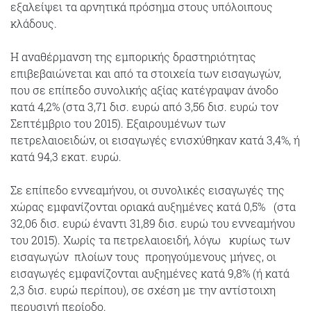
εξαλείψει τα αρνητικά πρόσημα στους‭ ‬υπόλοιπους
κλάδους.
Η αναθέρμανση της εμπορικής δραστηριότητας
επιβεβαιώνεται και από τα στοιχεία των εισαγωγών,
που σε επίπεδο συνολικής αξίας κατέγραψαν άνοδο
κατά 4,2% (στα 3,71 δισ. ευρώ από 3,56 δισ. ευρώ τον
Σεπτέμβριο του 2015). Εξαιρουμένων των
πετρελαιοειδών, οι εισαγωγές ενισχύθηκαν κατά 3,4%, ή
κατά 94,3 εκατ. ευρώ.
Σε επίπεδο εννεαμήνου, οι συνολικές εισαγωγές της
χώρας εμφανίζονται οριακά αυξημένες κατά‭ ‬0,5%‭ ‬ ‭ ‬(στα‭
‬32,06‭ ‬δισ.‭ ‬ευρώ‭ ‬έναντι‭ ‬31,89‭ ‬δισ. ευρώ‭ ‬του εννεαμήνου‭
‬του‭ ‬2015).‭ ‬Χωρίς τα πετρελαιοειδή,‭ ‬λόγω‭ ‬ ‭ ‬κυρίως‭ ‬των‭
‬εισαγωγών‭ ‬ ‬πλοίων‭ ‬τους‭ ‭ ‬προηγούμενους ‬μήνες,‭ ‬οι
εισαγωγές εμφανίζονται αυξημένες κατά 9,8% (ή κατά
2,3 δισ. ευρώ περίπου), σε σχέση με την αντίστοιχη
περυσινή περίοδο.