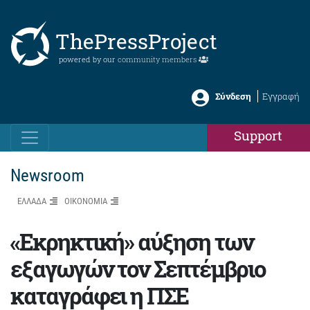
ThePressProject
powered by our
community members
Σύνδεση
Εγγραφή
Support
Newsroom
ΕΛΛΑΔΑ
ΟΙΚΟΝΟΜΙΑ
«Εκρηκτική» αύξηση των
εξαγωγών τον Σεπτέμβριο
καταγράφει η ΠΣΕ