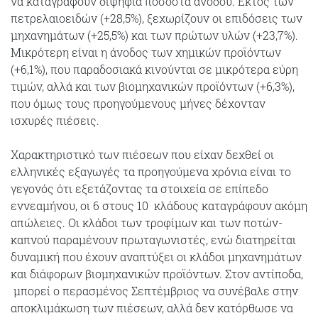
να καταγράφουν διψήφια ποσοστά ανόδου. Εκτός των
πετρελαιοειδών (+28,5%), ξεχωρίζουν οι επιδόσεις των
μηχανημάτων (+25,5%) και των πρώτων υλών (+23,7%).
Μικρότερη είναι η άνοδος των χημικών προϊόντων
(+6,1%), που παραδοσιακά κινούνται σε μικρότερα εύρη
τιμών, αλλά και των βιομηχανικών προϊόντων (+6,3%),
που όμως τους προηγούμενους μήνες δέχονταν
ισχυρές πιέσεις.
Χαρακτηριστικό των‭‭ ‬πιέσεων‭ ‬που‭ ‬είχαν‭ ‬δεχθεί‭ ‬οι‭
‬ελληνικές‭ ‬‬εξαγωγές‭ ‭τα προηγούμενα χρόνια είναι το
γεγονός ότι εξετάζοντας τα στοιχεία σε επίπεδο
εννεαμήνου, οι 6 στους‭ ‬10 ‬ ‬κλάδους‭ ‬‬καταγράφουν‭‭ ‬ακόμη‭
‬απώλειες.‭ ‬Οι‭ ‬κλάδοι‭ ‬των‭ ‬τροφίμων‭ ‬και‭‬ ‭‬των ποτών-
καπνού‭ ‬‬παραμένουν‬ ‬πρωταγωνιστές,‭‬ ‬ενώ ‬διατηρείται‭ ‬‭
‬δυναμική‭‭ ‬που‭ ‬‬έχουν αναπτύξει οι κλάδοι μηχανημάτων
και διάφορων βιομηχανικών προϊόντων. Στον αντίποδα,‭ ‬
‭ ‬μπορεί‭ ‬‬ο‭ ‬περασμένος‭‭ ‬Σεπτέμβριος ‬να‭ ‬συνέβαλε‭‭ ‬στην‭‭
‬αποκλιμάκωση‭ ‬των πιέσεων, αλλά‭ ‬δεν ‬κατόρθωσε να